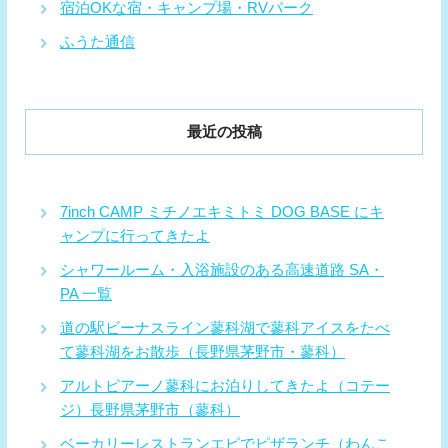
宿泊OKな宿・キャンプ場・RVパーク
ふうた通信
最近の投稿
7inch CAMP ミチノエキミトミ DOG BASE にキ
ャンプに行ってきたよ
シャワールーム・入浴施設のある高速道路 SA・
PA 一覧
道の駅ビーナスライン蓼科湖で蓼科アイスをたべ
て蓼科湖をお散歩（長野県茅野市・蓼科）
アルトピアーノ蓼科にお泊りしてきたよ（コテー
ジ）長野県茅野市（蓼科）
ベーカリーレストランエピでピザランチ（わんこ