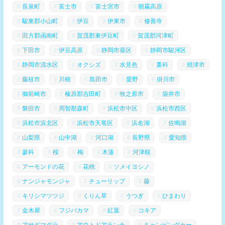
長泉町
富士市
富士宮市
朝霧高原
駿東郡小山町
伊豆
伊東市
修善寺
田方郡函南町
賀茂郡東伊豆町
賀茂郡河津町
下田市
伊豆高原
静岡市葵区
静岡市駿河区
静岡市清水区
オクシズ
水見色
藁科
焼津市
藤枝市
川根
島田市
愛野
掛川市
御前崎市
榛原郡吉田町
牧之原市
袋井市
磐田市
周智郡森町
浜松市中区
浜松市西区
浜松市浜北区
浜松市天竜区
浜名湖
佐鳴湖
山梨県
山中湖
河口湖
長野県
愛知県
蓼科
桜
梅
木蓮
河津桜
アーモンドの花
花桃
ソメイヨシノ
ナンジャモンジャ
チューリップ
藤
キリシマツツジ
くりん草
うつぎ
ひまわり
金木犀
フジバカマ
紅葉
コキア
アサギマダラ
アウトドアランチ
キャンピングカー