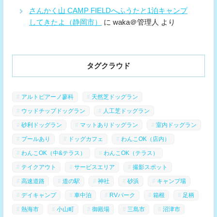
さんかく山 CAMP FIELDへふうたと1泊キャンプ
してきたよ（静岡市）
に
waka＠管理人
より
タグクラウド
アルトピアーノ蓼科
天然芝ドッグラン
ウッドチップドッグラン
人工芝ドッグラン
砂利ドッグラン
マットありドッグラン
室内ドッグラン
プールあり
ドッグカフェ
わんこOK（店内）
わんこOK（中&テラス）
わんこOK（テラス）
テイクアウト
サービスエリア
撮影スポット
高速道路
道の駅
神社
砂浜
キャンプ場
デイキャンプ
車中泊
RVパーク
箱根
足柄
熱海市
小山町
御殿場
三島市
沼津市