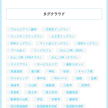
タグクラウド
アルトピアーノ蓼科
天然芝ドッグラン
ウッドチップドッグラン
人工芝ドッグラン
砂利ドッグラン
マットありドッグラン
室内ドッグラン
プールあり
ドッグカフェ
わんこOK（店内）
わんこOK（中&テラス）
わんこOK（テラス）
テイクアウト
サービスエリア
撮影スポット
高速道路
道の駅
神社
砂浜
キャンプ場
デイキャンプ
車中泊
RVパーク
箱根
足柄
熱海市
小山町
御殿場
三島市
沼津市
長泉町
富士市
富士宮市
朝霧高原
駿東郡小山町
伊豆
伊東市
修善寺
田方郡函南町
賀茂郡東伊豆町
賀茂郡河津町