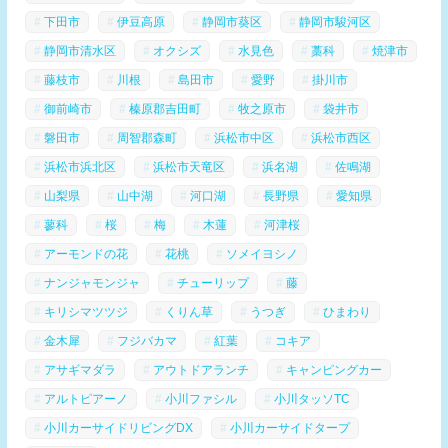
下田市
伊豆高原
静岡市葵区
静岡市駿河区
静岡市清水区
オクシズ
水見色
藁科
焼津市
藤枝市
川根
島田市
愛野
掛川市
御前崎市
榛原郡吉田町
牧之原市
袋井市
磐田市
周智郡森町
浜松市中区
浜松市西区
浜松市浜北区
浜松市天竜区
浜名湖
佐鳴湖
山梨県
山中湖
河口湖
長野県
愛知県
蓼科
桜
梅
木蓮
河津桜
アーモンドの花
花桃
ソメイヨシノ
ナンジャモンジャ
チューリップ
藤
キリシマツツジ
くりん草
うつぎ
ひまわり
金木犀
フジバカマ
紅葉
コキア
アサギマダラ
アウトドアランチ
キャンピングカー
アルトピアーノ
小川ファシル
小川タッソTC
小川カーサイドリビングDX
小川カーサイドタープ