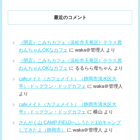
最近のコメント
（閉店）こみちカフェ（浜松市天竜区）テラス席
わんちゃんOKなカフェ
に
waka＠管理人
より
（閉店）こみちカフェ（浜松市天竜区）テラス席
わんちゃんOKなカフェ
に
るるらら母ちゃん
より
cafeメイト（カフェメイト）（静岡市清水区大
平）-ドッグラン・ドッグカフェ
に
waka＠管理人
より
cafeメイト（カフェメイト）（静岡市清水区大
平）-ドッグラン・ドッグカフェ
に
横山
より
さんかく山 CAMP FIELDへふうたと1泊キャンプ
してきたよ（静岡市）
に
waka＠管理人
より