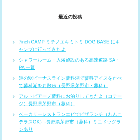
最近の投稿
7inch CAMP ミチノエキミトミ DOG BASE にキ
ャンプに行ってきたよ
シャワールーム・入浴施設のある高速道路 SA・
PA 一覧
道の駅ビーナスライン蓼科湖で蓼科アイスをたべ
て蓼科湖をお散歩（長野県茅野市・蓼科）
アルトピアーノ蓼科にお泊りしてきたよ（コテー
ジ）長野県茅野市（蓼科）
ベーカリーレストランエピでピザランチ（わんこ
テラスOK）-長野県茅野市（蓼科）ミニドッグラ
ンあり