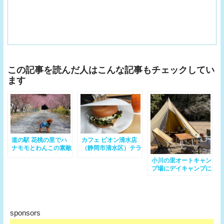
この記事を読んだ人はこんな記事もチェックしてい
ます
道の駅 花桃の里でハ
カフェ ピオン清水店
ナモモとわんこの素敵
（静岡市清水区）テラ
な写真を（浜松市天竜
ス席わんちゃんOKな
小川の里オートキャン
区）- テラスわんこ
カフェ
プ場にデイキャンプに
OK
行ってきたよ（浜松市
天竜区）
sponsors