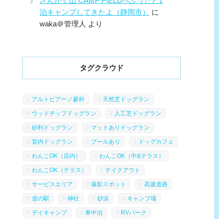
さんかく山 CAMP FIELDへふうたと1
泊キャンプしてきたよ（静岡市）
に
waka＠管理人
より
タグクラウド
アルトピアーノ蓼科
天然芝ドッグラン
ウッドチップドッグラン
人工芝ドッグラン
砂利ドッグラン
マットありドッグラン
室内ドッグラン
プールあり
ドッグカフェ
わんこOK（店内）
わんこOK（中&テラス）
わんこOK（テラス）
テイクアウト
サービスエリア
撮影スポット
高速道路
道の駅
神社
砂浜
キャンプ場
デイキャンプ
車中泊
RVパーク