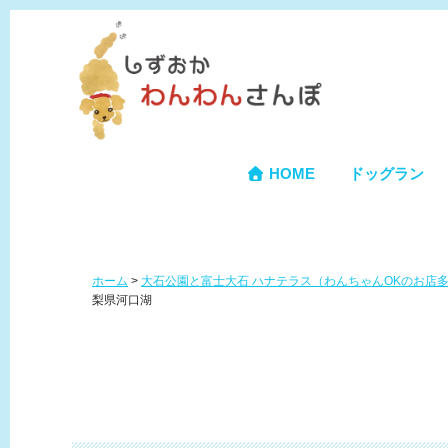
HOME
ドッグラン
ホーム
>
大石公園と富士大石 ハナテラス（わんちゃんOKのお店
梨県河口湖