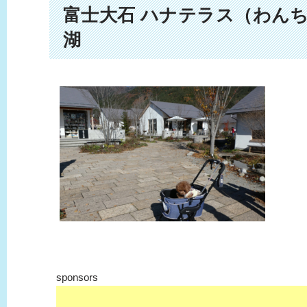
富士大石 ハナテラス（わん
湖
sponsors