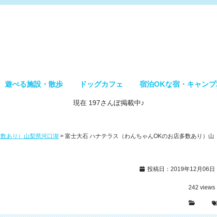
遊べる施設・散歩
ドッグカフェ
宿泊OKな宿・キャンプ
現在 197さんぽ掲載中♪
多数あり）山梨県河口湖
>
富士大石 ハナテラス（わんちゃんOKのお店多数あり）山
投稿日：2019年12月06日
242
views