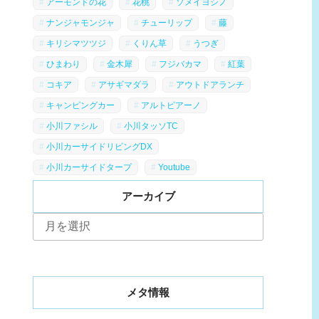
アーモンドの花
花桃
ソメイヨシノ
ナンジャモンジャ
チューリップ
藤
キリシマツツジ
くりん草
うつぎ
ひまわり
金木犀
フジバカマ
紅葉
コキア
アサギマダラ
アウトドアランチ
キャンピングカー
アルトピアーノ
小川ファシル
小川タッソTC
小川カーサイドリビングDX
小川カーサイドタープ
Youtube
アーカイブ
ア
ー
カ
イ
ブ
メタ情報