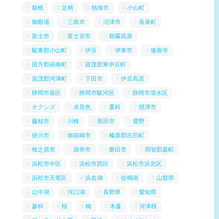
箱根
足柄
熱海市
小山町
御殿場
三島市
沼津市
長泉町
富士市
富士宮市
朝霧高原
駿東郡小山町
伊豆
伊東市
修善寺
田方郡函南町
賀茂郡東伊豆町
賀茂郡河津町
下田市
伊豆高原
静岡市葵区
静岡市駿河区
静岡市清水区
オクシズ
水見色
藁科
焼津市
藤枝市
川根
島田市
愛野
掛川市
御前崎市
榛原郡吉田町
牧之原市
袋井市
磐田市
周智郡森町
浜松市中区
浜松市西区
浜松市浜北区
浜松市天竜区
浜名湖
佐鳴湖
山梨県
山中湖
河口湖
長野県
愛知県
蓼科
桜
梅
木蓮
河津桜