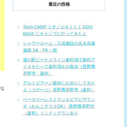
最近の投稿
7inch CAMP ミチノエキミトミ DOG
BASE にキャンプに行ってきたよ
シャワールーム・入浴施設のある高速
道路 SA・PA 一覧
道の駅ビーナスライン蓼科湖で蓼科ア
イスをたべて蓼科湖をお散歩（長野県
茅野市・蓼科）
アルトピアーノ蓼科にお泊りしてきた
設な
よ（コテージ）長野県茅野市（蓼科）
ベーカリーレストランエピでピザラン
チ（わんこテラスOK）-長野県茅野市
（蓼科）ミニドッグランあり