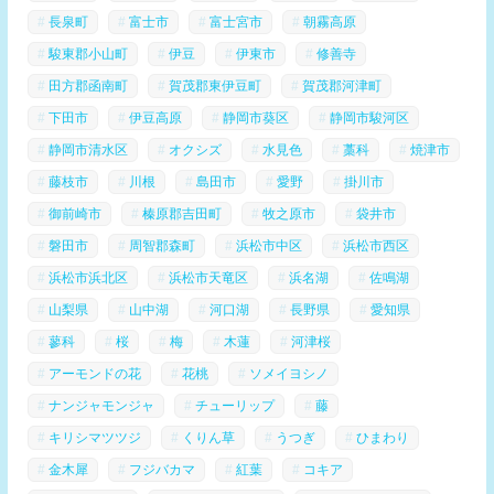
長泉町
富士市
富士宮市
朝霧高原
駿東郡小山町
伊豆
伊東市
修善寺
田方郡函南町
賀茂郡東伊豆町
賀茂郡河津町
下田市
伊豆高原
静岡市葵区
静岡市駿河区
静岡市清水区
オクシズ
水見色
藁科
焼津市
藤枝市
川根
島田市
愛野
掛川市
御前崎市
榛原郡吉田町
牧之原市
袋井市
磐田市
周智郡森町
浜松市中区
浜松市西区
浜松市浜北区
浜松市天竜区
浜名湖
佐鳴湖
山梨県
山中湖
河口湖
長野県
愛知県
蓼科
桜
梅
木蓮
河津桜
アーモンドの花
花桃
ソメイヨシノ
ナンジャモンジャ
チューリップ
藤
キリシマツツジ
くりん草
うつぎ
ひまわり
金木犀
フジバカマ
紅葉
コキア