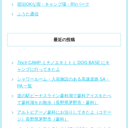
宿泊OKな宿・キャンプ場・RVパーク
ふうた通信
最近の投稿
7inch CAMP ミチノエキミトミ DOG BASE にキ
ャンプに行ってきたよ
シャワールーム・入浴施設のある高速道路 SA・
PA 一覧
道の駅ビーナスライン蓼科湖で蓼科アイスをたべ
て蓼科湖をお散歩（長野県茅野市・蓼科）
アルトピアーノ蓼科にお泊りしてきたよ（コテー
ジ）長野県茅野市（蓼科）