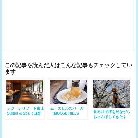
この記事を読んだ人はこんな記事もチェックしてい
ます
レジーナリゾート富士
ムースヒルズバーガー
長尾川で桜を見ながら
Suites & Spa（山梨
（MOOSE HILLS
おさんぽしてきたよ
県河口湖）わんちゃん
BURGER）山梨県河
（静岡市葵区）
と宿泊できる宿
口湖（わんちゃん店内
＆テラスOK）