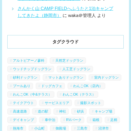
さんかく山 CAMP FIELDへふうたと1泊キャンプ
してきたよ（静岡市）
に
waka＠管理人
より
タグクラウド
アルトピアーノ蓼科
天然芝ドッグラン
ウッドチップドッグラン
人工芝ドッグラン
砂利ドッグラン
マットありドッグラン
室内ドッグラン
プールあり
ドッグカフェ
わんこOK（店内）
わんこOK（中&テラス）
わんこOK（テラス）
テイクアウト
サービスエリア
撮影スポット
高速道路
道の駅
神社
砂浜
キャンプ場
デイキャンプ
車中泊
RVパーク
箱根
足柄
熱海市
小山町
御殿場
三島市
沼津市