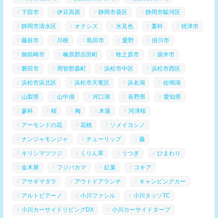
下田市
伊豆高原
静岡市葵区
静岡市駿河区
静岡市清水区
オクシズ
水見色
藁科
焼津市
藤枝市
川根
島田市
愛野
掛川市
御前崎市
榛原郡吉田町
牧之原市
袋井市
磐田市
周智郡森町
浜松市中区
浜松市西区
浜松市浜北区
浜松市天竜区
浜名湖
佐鳴湖
山梨県
山中湖
河口湖
長野県
愛知県
蓼科
桜
梅
木蓮
河津桜
アーモンドの花
花桃
ソメイヨシノ
ナンジャモンジャ
チューリップ
藤
キリシマツツジ
くりん草
うつぎ
ひまわり
金木犀
フジバカマ
紅葉
コキア
アサギマダラ
アウトドアランチ
キャンピングカー
アルトピアーノ
小川ファシル
小川タッソTC
小川カーサイドリビングDX
小川カーサイドタープ