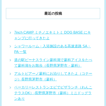
最近の投稿
7inch CAMP ミチノエキミトミ DOG BASE にキ
ャンプに行ってきたよ
シャワールーム・入浴施設のある高速道路 SA・
PA 一覧
道の駅ビーナスライン蓼科湖で蓼科アイスをたべ
て蓼科湖をお散歩（長野県茅野市・蓼科）
アルトピアーノ蓼科にお泊りしてきたよ（コテー
ジ）長野県茅野市（蓼科）
ベーカリーレストランエピでピザランチ（わんこ
テラスOK）-長野県茅野市（蓼科）ミニドッグラ
ンあり