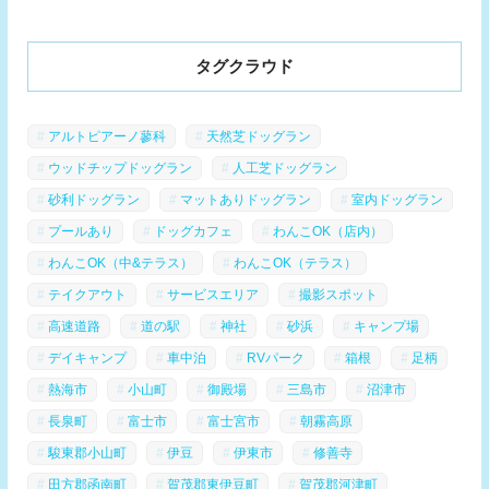
タグクラウド
アルトピアーノ蓼科
天然芝ドッグラン
ウッドチップドッグラン
人工芝ドッグラン
砂利ドッグラン
マットありドッグラン
室内ドッグラン
プールあり
ドッグカフェ
わんこOK（店内）
わんこOK（中&テラス）
わんこOK（テラス）
テイクアウト
サービスエリア
撮影スポット
高速道路
道の駅
神社
砂浜
キャンプ場
デイキャンプ
車中泊
RVパーク
箱根
足柄
熱海市
小山町
御殿場
三島市
沼津市
長泉町
富士市
富士宮市
朝霧高原
駿東郡小山町
伊豆
伊東市
修善寺
田方郡函南町
賀茂郡東伊豆町
賀茂郡河津町