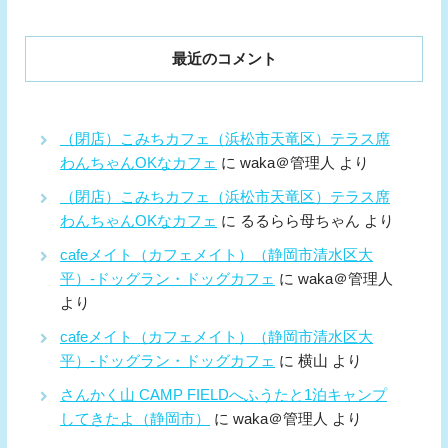
最近のコメント
（閉店）こみちカフェ（浜松市天竜区）テラス席
わんちゃんOKなカフェ
に
waka＠管理人
より
（閉店）こみちカフェ（浜松市天竜区）テラス席
わんちゃんOKなカフェ
に
るるらら母ちゃん
より
cafeメイト（カフェメイト）（静岡市清水区大
平）-ドッグラン・ドッグカフェ
に
waka＠管理人
より
cafeメイト（カフェメイト）（静岡市清水区大
平）-ドッグラン・ドッグカフェ
に
横山
より
さんかく山 CAMP FIELDへふうたと1泊キャンプ
してきたよ（静岡市）
に
waka＠管理人
より