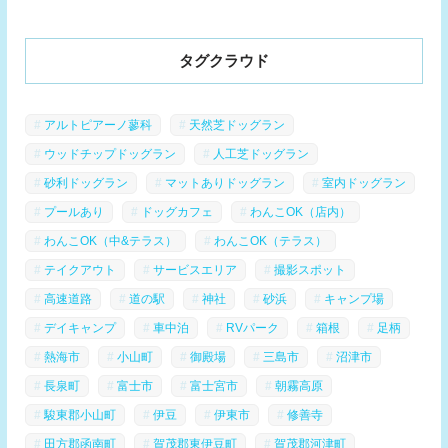
タグクラウド
アルトピアーノ蓼科
天然芝ドッグラン
ウッドチップドッグラン
人工芝ドッグラン
砂利ドッグラン
マットありドッグラン
室内ドッグラン
プールあり
ドッグカフェ
わんこOK（店内）
わんこOK（中&テラス）
わんこOK（テラス）
テイクアウト
サービスエリア
撮影スポット
高速道路
道の駅
神社
砂浜
キャンプ場
デイキャンプ
車中泊
RVパーク
箱根
足柄
熱海市
小山町
御殿場
三島市
沼津市
長泉町
富士市
富士宮市
朝霧高原
駿東郡小山町
伊豆
伊東市
修善寺
田方郡函南町
賀茂郡東伊豆町
賀茂郡河津町