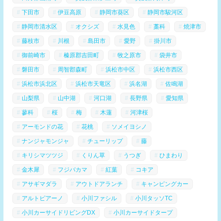
下田市
伊豆高原
静岡市葵区
静岡市駿河区
静岡市清水区
オクシズ
水見色
藁科
焼津市
藤枝市
川根
島田市
愛野
掛川市
御前崎市
榛原郡吉田町
牧之原市
袋井市
磐田市
周智郡森町
浜松市中区
浜松市西区
浜松市浜北区
浜松市天竜区
浜名湖
佐鳴湖
山梨県
山中湖
河口湖
長野県
愛知県
蓼科
桜
梅
木蓮
河津桜
アーモンドの花
花桃
ソメイヨシノ
ナンジャモンジャ
チューリップ
藤
キリシマツツジ
くりん草
うつぎ
ひまわり
金木犀
フジバカマ
紅葉
コキア
アサギマダラ
アウトドアランチ
キャンピングカー
アルトピアーノ
小川ファシル
小川タッソTC
小川カーサイドリビングDX
小川カーサイドタープ