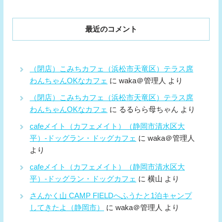
最近のコメント
（閉店）こみちカフェ（浜松市天竜区）テラス席
わんちゃんOKなカフェ
に
waka＠管理人
より
（閉店）こみちカフェ（浜松市天竜区）テラス席
わんちゃんOKなカフェ
に
るるらら母ちゃん
より
cafeメイト（カフェメイト）（静岡市清水区大
平）-ドッグラン・ドッグカフェ
に
waka＠管理人
より
cafeメイト（カフェメイト）（静岡市清水区大
平）-ドッグラン・ドッグカフェ
に
横山
より
さんかく山 CAMP FIELDへふうたと1泊キャンプ
してきたよ（静岡市）
に
waka＠管理人
より