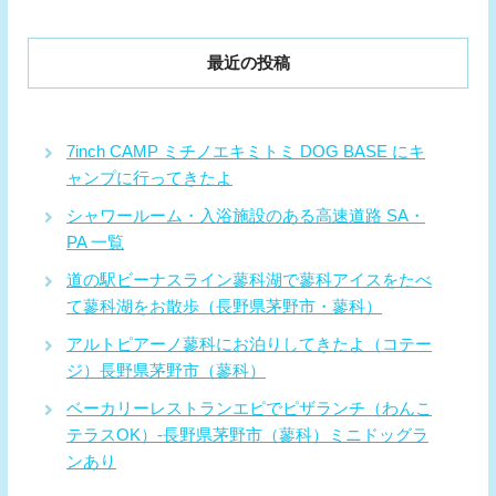
最近の投稿
7inch CAMP ミチノエキミトミ DOG BASE にキ
ャンプに行ってきたよ
シャワールーム・入浴施設のある高速道路 SA・
PA 一覧
道の駅ビーナスライン蓼科湖で蓼科アイスをたべ
て蓼科湖をお散歩（長野県茅野市・蓼科）
アルトピアーノ蓼科にお泊りしてきたよ（コテー
ジ）長野県茅野市（蓼科）
ベーカリーレストランエピでピザランチ（わんこ
テラスOK）-長野県茅野市（蓼科）ミニドッグラ
ンあり