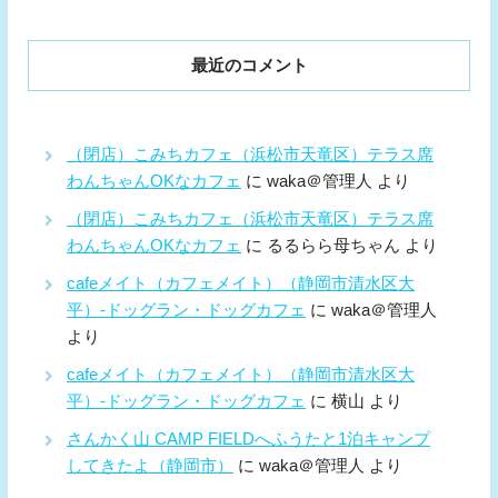
最近のコメント
（閉店）こみちカフェ（浜松市天竜区）テラス席
わんちゃんOKなカフェ
に
waka＠管理人
より
（閉店）こみちカフェ（浜松市天竜区）テラス席
わんちゃんOKなカフェ
に
るるらら母ちゃん
より
cafeメイト（カフェメイト）（静岡市清水区大
平）-ドッグラン・ドッグカフェ
に
waka＠管理人
より
cafeメイト（カフェメイト）（静岡市清水区大
平）-ドッグラン・ドッグカフェ
に
横山
より
さんかく山 CAMP FIELDへふうたと1泊キャンプ
してきたよ（静岡市）
に
waka＠管理人
より