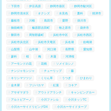
下田市
伊豆高原
静岡市葵区
静岡市駿河区
静岡市清水区
オクシズ
水見色
藁科
焼津市
藤枝市
川根
島田市
愛野
掛川市
御前崎市
榛原郡吉田町
牧之原市
袋井市
磐田市
周智郡森町
浜松市中区
浜松市西区
浜松市浜北区
浜松市天竜区
浜名湖
佐鳴湖
山梨県
山中湖
河口湖
長野県
愛知県
蓼科
桜
梅
木蓮
河津桜
アーモンドの花
花桃
ソメイヨシノ
ナンジャモンジャ
チューリップ
藤
キリシマツツジ
くりん草
うつぎ
ひまわり
金木犀
フジバカマ
紅葉
コキア
アサギマダラ
アウトドアランチ
キャンピングカー
アルトピアーノ
小川ファシル
小川タッソTC
小川カーサイドリビングDX
小川カーサイドタープ