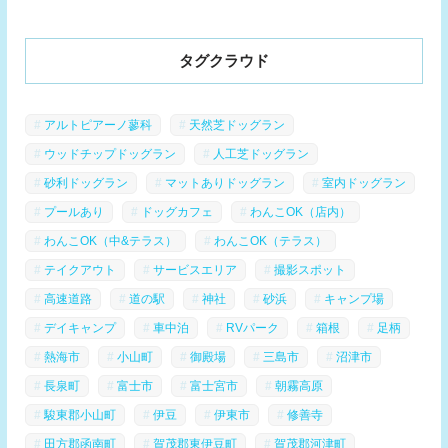
タグクラウド
アルトピアーノ蓼科
天然芝ドッグラン
ウッドチップドッグラン
人工芝ドッグラン
砂利ドッグラン
マットありドッグラン
室内ドッグラン
プールあり
ドッグカフェ
わんこOK（店内）
わんこOK（中&テラス）
わんこOK（テラス）
テイクアウト
サービスエリア
撮影スポット
高速道路
道の駅
神社
砂浜
キャンプ場
デイキャンプ
車中泊
RVパーク
箱根
足柄
熱海市
小山町
御殿場
三島市
沼津市
長泉町
富士市
富士宮市
朝霧高原
駿東郡小山町
伊豆
伊東市
修善寺
田方郡函南町
賀茂郡東伊豆町
賀茂郡河津町