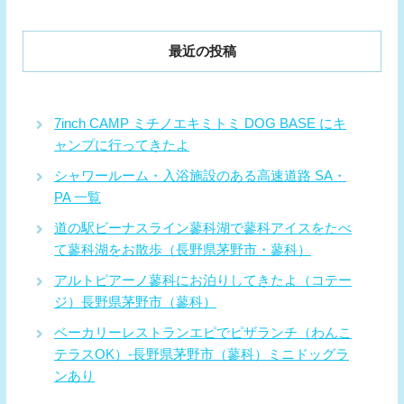
最近の投稿
7inch CAMP ミチノエキミトミ DOG BASE にキ
ャンプに行ってきたよ
シャワールーム・入浴施設のある高速道路 SA・
PA 一覧
道の駅ビーナスライン蓼科湖で蓼科アイスをたべ
て蓼科湖をお散歩（長野県茅野市・蓼科）
アルトピアーノ蓼科にお泊りしてきたよ（コテー
ジ）長野県茅野市（蓼科）
ベーカリーレストランエピでピザランチ（わんこ
テラスOK）-長野県茅野市（蓼科）ミニドッグラ
ンあり