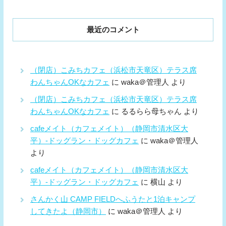
最近のコメント
（閉店）こみちカフェ（浜松市天竜区）テラス席
わんちゃんOKなカフェ
に
waka＠管理人
より
（閉店）こみちカフェ（浜松市天竜区）テラス席
わんちゃんOKなカフェ
に
るるらら母ちゃん
より
cafeメイト（カフェメイト）（静岡市清水区大
平）-ドッグラン・ドッグカフェ
に
waka＠管理人
より
cafeメイト（カフェメイト）（静岡市清水区大
平）-ドッグラン・ドッグカフェ
に
横山
より
さんかく山 CAMP FIELDへふうたと1泊キャンプ
してきたよ（静岡市）
に
waka＠管理人
より