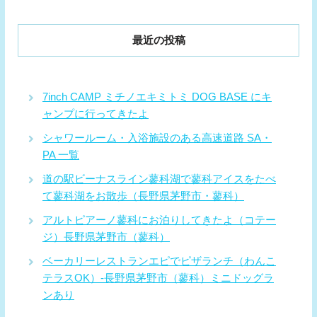
最近の投稿
7inch CAMP ミチノエキミトミ DOG BASE にキ
ャンプに行ってきたよ
シャワールーム・入浴施設のある高速道路 SA・
PA 一覧
道の駅ビーナスライン蓼科湖で蓼科アイスをたべ
て蓼科湖をお散歩（長野県茅野市・蓼科）
アルトピアーノ蓼科にお泊りしてきたよ（コテー
ジ）長野県茅野市（蓼科）
ベーカリーレストランエピでピザランチ（わんこ
テラスOK）-長野県茅野市（蓼科）ミニドッグラ
ンあり