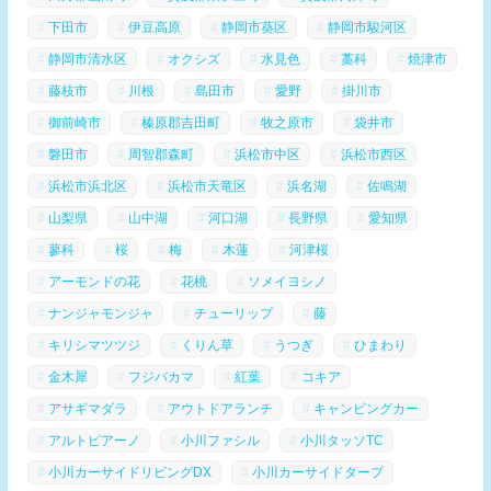
下田市
伊豆高原
静岡市葵区
静岡市駿河区
静岡市清水区
オクシズ
水見色
藁科
焼津市
藤枝市
川根
島田市
愛野
掛川市
御前崎市
榛原郡吉田町
牧之原市
袋井市
磐田市
周智郡森町
浜松市中区
浜松市西区
浜松市浜北区
浜松市天竜区
浜名湖
佐鳴湖
山梨県
山中湖
河口湖
長野県
愛知県
蓼科
桜
梅
木蓮
河津桜
アーモンドの花
花桃
ソメイヨシノ
ナンジャモンジャ
チューリップ
藤
キリシマツツジ
くりん草
うつぎ
ひまわり
金木犀
フジバカマ
紅葉
コキア
アサギマダラ
アウトドアランチ
キャンピングカー
アルトピアーノ
小川ファシル
小川タッソTC
小川カーサイドリビングDX
小川カーサイドタープ