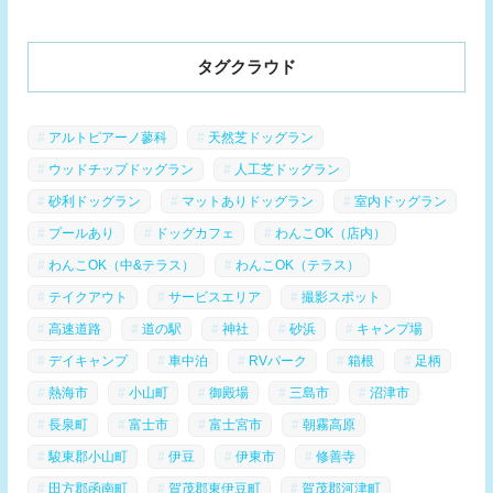
タグクラウド
アルトピアーノ蓼科
天然芝ドッグラン
ウッドチップドッグラン
人工芝ドッグラン
砂利ドッグラン
マットありドッグラン
室内ドッグラン
プールあり
ドッグカフェ
わんこOK（店内）
わんこOK（中&テラス）
わんこOK（テラス）
テイクアウト
サービスエリア
撮影スポット
高速道路
道の駅
神社
砂浜
キャンプ場
デイキャンプ
車中泊
RVパーク
箱根
足柄
熱海市
小山町
御殿場
三島市
沼津市
長泉町
富士市
富士宮市
朝霧高原
駿東郡小山町
伊豆
伊東市
修善寺
田方郡函南町
賀茂郡東伊豆町
賀茂郡河津町