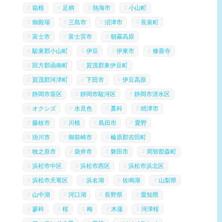
箱根
足柄
熱海市
小山町
御殿場
三島市
沼津市
長泉町
富士市
富士宮市
朝霧高原
駿東郡小山町
伊豆
伊東市
修善寺
田方郡函南町
賀茂郡東伊豆町
賀茂郡河津町
下田市
伊豆高原
静岡市葵区
静岡市駿河区
静岡市清水区
オクシズ
水見色
藁科
焼津市
藤枝市
川根
島田市
愛野
掛川市
御前崎市
榛原郡吉田町
牧之原市
袋井市
磐田市
周智郡森町
浜松市中区
浜松市西区
浜松市浜北区
浜松市天竜区
浜名湖
佐鳴湖
山梨県
山中湖
河口湖
長野県
愛知県
蓼科
桜
梅
木蓮
河津桜