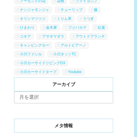
アーモンドの花
花桃
ソメイヨシノ
ナンジャモンジャ
チューリップ
藤
キリシマツツジ
くりん草
うつぎ
ひまわり
金木犀
フジバカマ
紅葉
コキア
アサギマダラ
アウトドアランチ
キャンピングカー
アルトピアーノ
小川ファシル
小川タッソTC
小川カーサイドリビングDX
小川カーサイドタープ
Youtube
アーカイブ
ア
ー
カ
イ
ブ
メタ情報