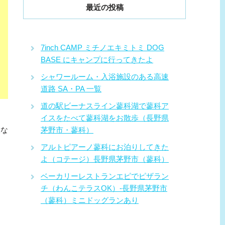
最近の投稿
7inch CAMP ミチノエキミトミ DOG
BASE にキャンプに行ってきたよ
シャワールーム・入浴施設のある高速
道路 SA・PA 一覧
道の駅ビーナスライン蓼科湖で蓼科ア
イスをたべて蓼科湖をお散歩（長野県
設な
茅野市・蓼科）
アルトピアーノ蓼科にお泊りしてきた
よ（コテージ）長野県茅野市（蓼科）
ベーカリーレストランエピでピザラン
チ（わんこテラスOK）-長野県茅野市
（蓼科）ミニドッグランあり