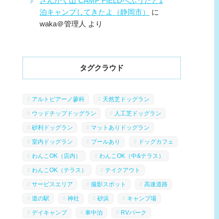
さんかく山 CAMP FIELDへふうたと1
泊キャンプしてきたよ（静岡市）
に
waka＠管理人
より
タグクラウド
アルトピアーノ蓼科
天然芝ドッグラン
ウッドチップドッグラン
人工芝ドッグラン
砂利ドッグラン
マットありドッグラン
室内ドッグラン
プールあり
ドッグカフェ
わんこOK（店内）
わんこOK（中&テラス）
わんこOK（テラス）
テイクアウト
サービスエリア
撮影スポット
高速道路
道の駅
神社
砂浜
キャンプ場
デイキャンプ
車中泊
RVパーク