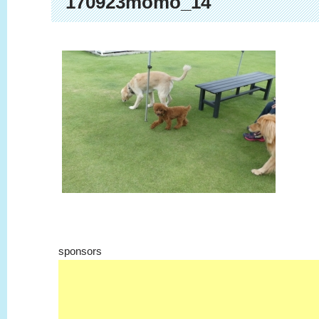
170923momo_14
sponsors