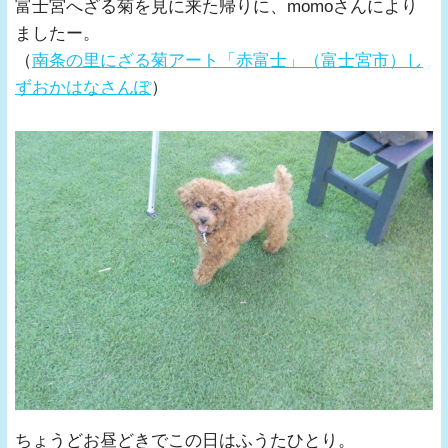
富士宮へざる菊を見に来た帰りに、momoさんにより
ましたー。
（
南条の里にざる菊アート「赤富士」（富士宮市）し
ずおかはなさんぽ
）
ちょうどお昼どきでこの日はふうたひとり。