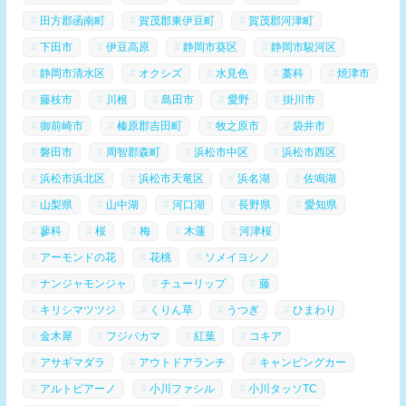
田方郡函南町
賀茂郡東伊豆町
賀茂郡河津町
下田市
伊豆高原
静岡市葵区
静岡市駿河区
静岡市清水区
オクシズ
水見色
藁科
焼津市
藤枝市
川根
島田市
愛野
掛川市
御前崎市
榛原郡吉田町
牧之原市
袋井市
磐田市
周智郡森町
浜松市中区
浜松市西区
浜松市浜北区
浜松市天竜区
浜名湖
佐鳴湖
山梨県
山中湖
河口湖
長野県
愛知県
蓼科
桜
梅
木蓮
河津桜
アーモンドの花
花桃
ソメイヨシノ
ナンジャモンジャ
チューリップ
藤
キリシマツツジ
くりん草
うつぎ
ひまわり
金木犀
フジバカマ
紅葉
コキア
アサギマダラ
アウトドアランチ
キャンピングカー
アルトピアーノ
小川ファシル
小川タッソTC