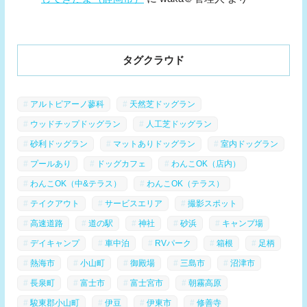
タグクラウド
アルトピアーノ蓼科
天然芝ドッグラン
ウッドチップドッグラン
人工芝ドッグラン
砂利ドッグラン
マットありドッグラン
室内ドッグラン
プールあり
ドッグカフェ
わんこOK（店内）
わんこOK（中&テラス）
わんこOK（テラス）
テイクアウト
サービスエリア
撮影スポット
高速道路
道の駅
神社
砂浜
キャンプ場
デイキャンプ
車中泊
RVパーク
箱根
足柄
熱海市
小山町
御殿場
三島市
沼津市
長泉町
富士市
富士宮市
朝霧高原
駿東郡小山町
伊豆
伊東市
修善寺