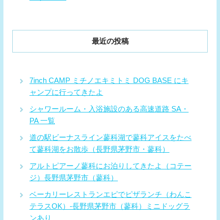
最近の投稿
7inch CAMP ミチノエキミトミ DOG BASE にキ
ャンプに行ってきたよ
シャワールーム・入浴施設のある高速道路 SA・
PA 一覧
道の駅ビーナスライン蓼科湖で蓼科アイスをたべ
て蓼科湖をお散歩（長野県茅野市・蓼科）
アルトピアーノ蓼科にお泊りしてきたよ（コテー
ジ）長野県茅野市（蓼科）
ベーカリーレストランエピでピザランチ（わんこ
テラスOK）-長野県茅野市（蓼科）ミニドッグラ
ンあり