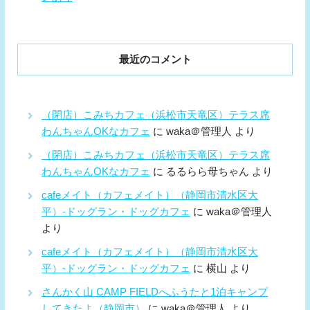
最近のコメント
（閉店）こみちカフェ（浜松市天竜区）テラス席
わんちゃんOKなカフェ
に
waka＠管理人
より
（閉店）こみちカフェ（浜松市天竜区）テラス席
わんちゃんOKなカフェ
に
るるらら母ちゃん
より
cafeメイト（カフェメイト）（静岡市清水区大
平）-ドッグラン・ドッグカフェ
に
waka＠管理人
より
cafeメイト（カフェメイト）（静岡市清水区大
平）-ドッグラン・ドッグカフェ
に
横山
より
さんかく山 CAMP FIELDへふうたと1泊キャンプ
してきたよ（静岡市）
に
waka＠管理人
より