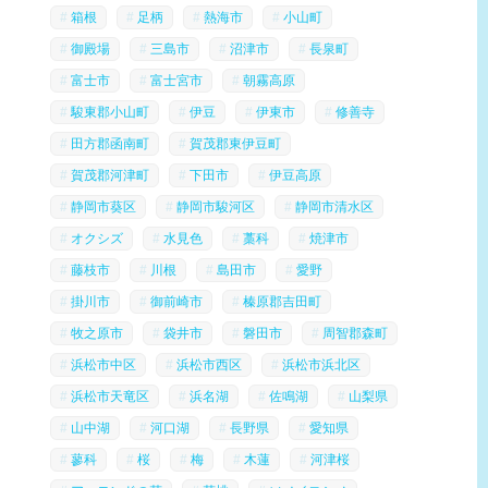
箱根
足柄
熱海市
小山町
御殿場
三島市
沼津市
長泉町
富士市
富士宮市
朝霧高原
駿東郡小山町
伊豆
伊東市
修善寺
田方郡函南町
賀茂郡東伊豆町
賀茂郡河津町
下田市
伊豆高原
静岡市葵区
静岡市駿河区
静岡市清水区
オクシズ
水見色
藁科
焼津市
藤枝市
川根
島田市
愛野
掛川市
御前崎市
榛原郡吉田町
牧之原市
袋井市
磐田市
周智郡森町
浜松市中区
浜松市西区
浜松市浜北区
浜松市天竜区
浜名湖
佐鳴湖
山梨県
山中湖
河口湖
長野県
愛知県
蓼科
桜
梅
木蓮
河津桜