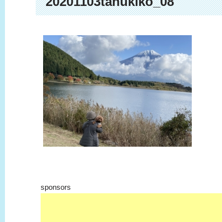
20201103tanukiko_08
sponsors