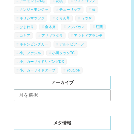
アーモンドの花
花桃
ソメイヨシノ
ナンジャモンジャ
チューリップ
藤
キリシマツツジ
くりん草
うつぎ
ひまわり
金木犀
フジバカマ
紅葉
コキア
アサギマダラ
アウトドアランチ
キャンピングカー
アルトピアーノ
小川ファシル
小川タッソTC
小川カーサイドリビングDX
小川カーサイドタープ
Youtube
アーカイブ
ア
ー
カ
イ
ブ
メタ情報