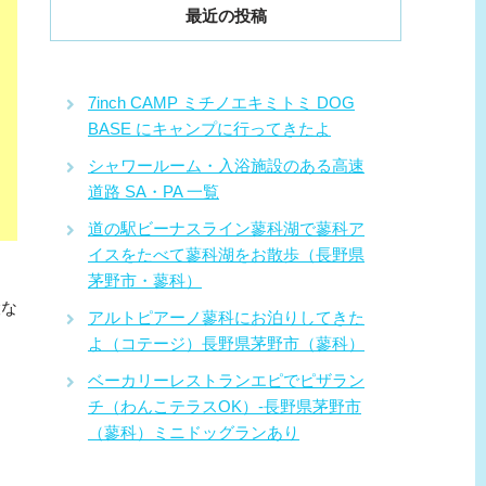
最近の投稿
7inch CAMP ミチノエキミトミ DOG
BASE にキャンプに行ってきたよ
シャワールーム・入浴施設のある高速
道路 SA・PA 一覧
道の駅ビーナスライン蓼科湖で蓼科ア
イスをたべて蓼科湖をお散歩（長野県
茅野市・蓼科）
設な
アルトピアーノ蓼科にお泊りしてきた
よ（コテージ）長野県茅野市（蓼科）
ベーカリーレストランエピでピザラン
チ（わんこテラスOK）-長野県茅野市
（蓼科）ミニドッグランあり