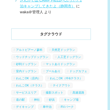
さんかく山 CAMP FIELDへふうたと1
泊キャンプしてきたよ（静岡市）
に
waka＠管理人
より
タグクラウド
アルトピアーノ蓼科
天然芝ドッグラン
ウッドチップドッグラン
人工芝ドッグラン
砂利ドッグラン
マットありドッグラン
室内ドッグラン
プールあり
ドッグカフェ
わんこOK（店内）
わんこOK（中&テラス）
わんこOK（テラス）
テイクアウト
サービスエリア
撮影スポット
高速道路
道の駅
神社
砂浜
キャンプ場
デイキャンプ
車中泊
RVパーク