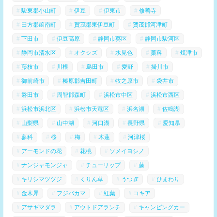
駿東郡小山町
伊豆
伊東市
修善寺
田方郡函南町
賀茂郡東伊豆町
賀茂郡河津町
下田市
伊豆高原
静岡市葵区
静岡市駿河区
静岡市清水区
オクシズ
水見色
藁科
焼津市
藤枝市
川根
島田市
愛野
掛川市
御前崎市
榛原郡吉田町
牧之原市
袋井市
磐田市
周智郡森町
浜松市中区
浜松市西区
浜松市浜北区
浜松市天竜区
浜名湖
佐鳴湖
山梨県
山中湖
河口湖
長野県
愛知県
蓼科
桜
梅
木蓮
河津桜
アーモンドの花
花桃
ソメイヨシノ
ナンジャモンジャ
チューリップ
藤
キリシマツツジ
くりん草
うつぎ
ひまわり
金木犀
フジバカマ
紅葉
コキア
アサギマダラ
アウトドアランチ
キャンピングカー