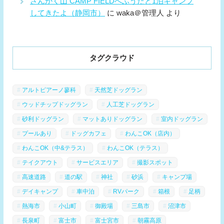
さんかく山 CAMP FIELDへふうたと1泊キャンプ
してきたよ（静岡市）
に
waka＠管理人
より
タグクラウド
アルトピアーノ蓼科
天然芝ドッグラン
ウッドチップドッグラン
人工芝ドッグラン
砂利ドッグラン
マットありドッグラン
室内ドッグラン
プールあり
ドッグカフェ
わんこOK（店内）
わんこOK（中&テラス）
わんこOK（テラス）
テイクアウト
サービスエリア
撮影スポット
高速道路
道の駅
神社
砂浜
キャンプ場
デイキャンプ
車中泊
RVパーク
箱根
足柄
熱海市
小山町
御殿場
三島市
沼津市
長泉町
富士市
富士宮市
朝霧高原