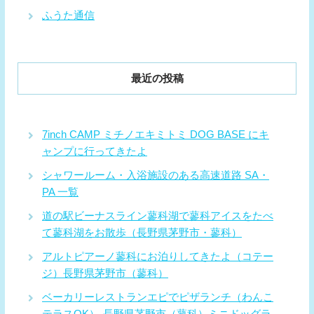
ふうた通信
最近の投稿
7inch CAMP ミチノエキミトミ DOG BASE にキ
ャンプに行ってきたよ
シャワールーム・入浴施設のある高速道路 SA・
PA 一覧
道の駅ビーナスライン蓼科湖で蓼科アイスをたべ
て蓼科湖をお散歩（長野県茅野市・蓼科）
アルトピアーノ蓼科にお泊りしてきたよ（コテー
ジ）長野県茅野市（蓼科）
ベーカリーレストランエピでピザランチ（わんこ
テラスOK）-長野県茅野市（蓼科）ミニドッグラ