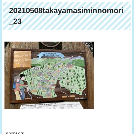
20210508takayamasiminnomori
_23
sponsors