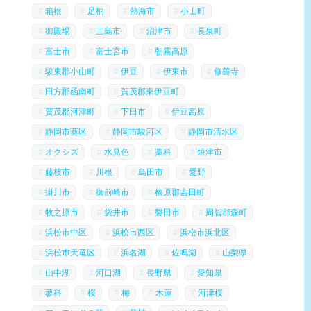
箱根
足柄
熱海市
小山町
御殿場
三島市
沼津市
長泉町
富士市
富士宮市
朝霧高原
駿東郡小山町
伊豆
伊東市
修善寺
田方郡函南町
賀茂郡東伊豆町
賀茂郡河津町
下田市
伊豆高原
静岡市葵区
静岡市駿河区
静岡市清水区
オクシズ
水見色
藁科
焼津市
藤枝市
川根
島田市
愛野
掛川市
御前崎市
榛原郡吉田町
牧之原市
袋井市
磐田市
周智郡森町
浜松市中区
浜松市西区
浜松市浜北区
浜松市天竜区
浜名湖
佐鳴湖
山梨県
山中湖
河口湖
長野県
愛知県
蓼科
桜
梅
木蓮
河津桜