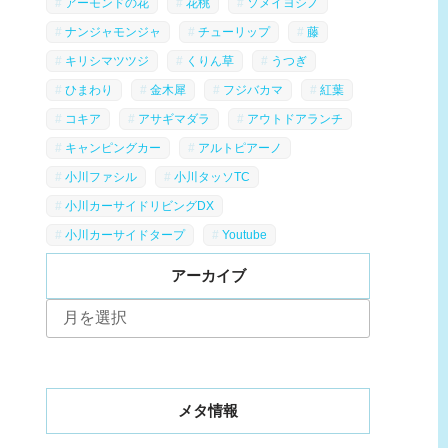
アーモンドの花
花桃
ソメイヨシノ
ナンジャモンジャ
チューリップ
藤
キリシマツツジ
くりん草
うつぎ
ひまわり
金木犀
フジバカマ
紅葉
コキア
アサギマダラ
アウトドアランチ
キャンピングカー
アルトピアーノ
小川ファシル
小川タッソTC
小川カーサイドリビングDX
小川カーサイドタープ
Youtube
アーカイブ
ア
ー
カ
イ
ブ
メタ情報