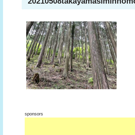
20210508takayamasiminnomo
sponsors