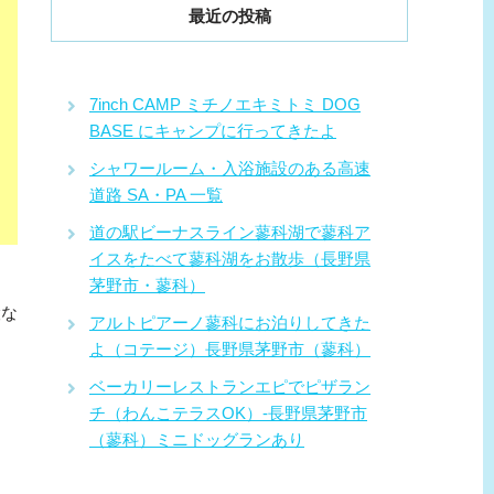
最近の投稿
7inch CAMP ミチノエキミトミ DOG
BASE にキャンプに行ってきたよ
シャワールーム・入浴施設のある高速
道路 SA・PA 一覧
道の駅ビーナスライン蓼科湖で蓼科ア
イスをたべて蓼科湖をお散歩（長野県
茅野市・蓼科）
設な
アルトピアーノ蓼科にお泊りしてきた
よ（コテージ）長野県茅野市（蓼科）
ベーカリーレストランエピでピザラン
チ（わんこテラスOK）-長野県茅野市
（蓼科）ミニドッグランあり