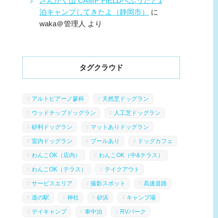
さんかく山 CAMP FIELDへふうたと1
泊キャンプしてきたよ（静岡市）
に
waka＠管理人
より
タグクラウド
アルトピアーノ蓼科
天然芝ドッグラン
ウッドチップドッグラン
人工芝ドッグラン
砂利ドッグラン
マットありドッグラン
室内ドッグラン
プールあり
ドッグカフェ
わんこOK（店内）
わんこOK（中&テラス）
わんこOK（テラス）
テイクアウト
サービスエリア
撮影スポット
高速道路
道の駅
神社
砂浜
キャンプ場
デイキャンプ
車中泊
RVパーク