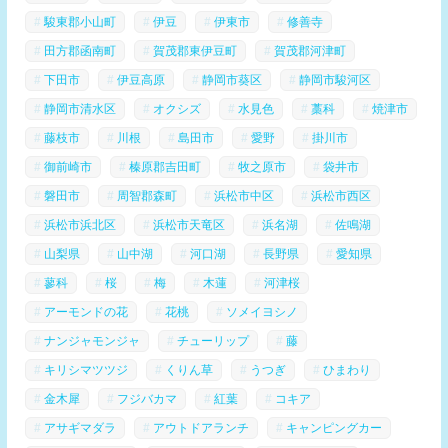
駿東郡小山町
伊豆
伊東市
修善寺
田方郡函南町
賀茂郡東伊豆町
賀茂郡河津町
下田市
伊豆高原
静岡市葵区
静岡市駿河区
静岡市清水区
オクシズ
水見色
藁科
焼津市
藤枝市
川根
島田市
愛野
掛川市
御前崎市
榛原郡吉田町
牧之原市
袋井市
磐田市
周智郡森町
浜松市中区
浜松市西区
浜松市浜北区
浜松市天竜区
浜名湖
佐鳴湖
山梨県
山中湖
河口湖
長野県
愛知県
蓼科
桜
梅
木蓮
河津桜
アーモンドの花
花桃
ソメイヨシノ
ナンジャモンジャ
チューリップ
藤
キリシマツツジ
くりん草
うつぎ
ひまわり
金木犀
フジバカマ
紅葉
コキア
アサギマダラ
アウトドアランチ
キャンピングカー