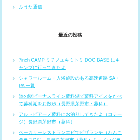
ふうた通信
最近の投稿
7inch CAMP ミチノエキミトミ DOG BASE にキ
ャンプに行ってきたよ
シャワールーム・入浴施設のある高速道路 SA・
PA 一覧
道の駅ビーナスライン蓼科湖で蓼科アイスをたべ
て蓼科湖をお散歩（長野県茅野市・蓼科）
アルトピアーノ蓼科にお泊りしてきたよ（コテー
ジ）長野県茅野市（蓼科）
ベーカリーレストランエピでピザランチ（わんこ
テラスOK）-長野県茅野市（蓼科）ミニドッグラ