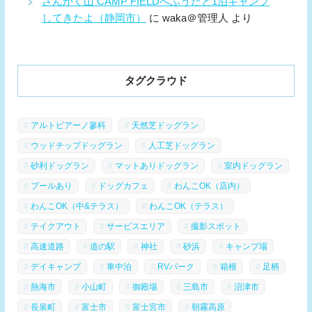
さんかく山 CAMP FIELDへふうたと1泊キャンプ
してきたよ（静岡市）
に
waka＠管理人
より
タグクラウド
アルトピアーノ蓼科
天然芝ドッグラン
ウッドチップドッグラン
人工芝ドッグラン
砂利ドッグラン
マットありドッグラン
室内ドッグラン
プールあり
ドッグカフェ
わんこOK（店内）
わんこOK（中&テラス）
わんこOK（テラス）
テイクアウト
サービスエリア
撮影スポット
高速道路
道の駅
神社
砂浜
キャンプ場
デイキャンプ
車中泊
RVパーク
箱根
足柄
熱海市
小山町
御殿場
三島市
沼津市
長泉町
富士市
富士宮市
朝霧高原