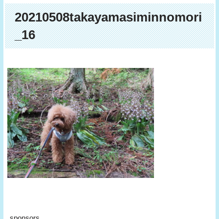
20210508takayamasiminnomori
_16
sponsors