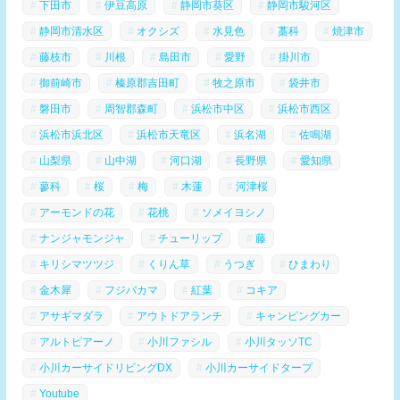
下田市
伊豆高原
静岡市葵区
静岡市駿河区
静岡市清水区
オクシズ
水見色
藁科
焼津市
藤枝市
川根
島田市
愛野
掛川市
御前崎市
榛原郡吉田町
牧之原市
袋井市
磐田市
周智郡森町
浜松市中区
浜松市西区
浜松市浜北区
浜松市天竜区
浜名湖
佐鳴湖
山梨県
山中湖
河口湖
長野県
愛知県
蓼科
桜
梅
木蓮
河津桜
アーモンドの花
花桃
ソメイヨシノ
ナンジャモンジャ
チューリップ
藤
キリシマツツジ
くりん草
うつぎ
ひまわり
金木犀
フジバカマ
紅葉
コキア
アサギマダラ
アウトドアランチ
キャンピングカー
アルトピアーノ
小川ファシル
小川タッソTC
小川カーサイドリビングDX
小川カーサイドタープ
Youtube