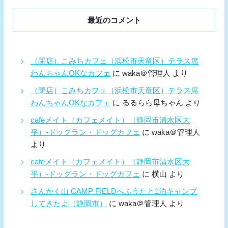
最近のコメント
（閉店）こみちカフェ（浜松市天竜区）テラス席
わんちゃんOKなカフェ
に
waka＠管理人
より
（閉店）こみちカフェ（浜松市天竜区）テラス席
わんちゃんOKなカフェ
に
るるらら母ちゃん
より
cafeメイト（カフェメイト）（静岡市清水区大
平）-ドッグラン・ドッグカフェ
に
waka＠管理人
より
cafeメイト（カフェメイト）（静岡市清水区大
平）-ドッグラン・ドッグカフェ
に
横山
より
さんかく山 CAMP FIELDへふうたと1泊キャンプ
してきたよ（静岡市）
に
waka＠管理人
より