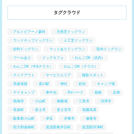
タグクラウド
アルトピアーノ蓼科
天然芝ドッグラン
ウッドチップドッグラン
人工芝ドッグラン
砂利ドッグラン
マットありドッグラン
室内ドッグラン
プールあり
ドッグカフェ
わんこOK（店内）
わんこOK（中&テラス）
わんこOK（テラス）
テイクアウト
サービスエリア
撮影スポット
高速道路
道の駅
神社
砂浜
キャンプ場
デイキャンプ
車中泊
RVパーク
箱根
足柄
熱海市
小山町
御殿場
三島市
沼津市
長泉町
富士市
富士宮市
朝霧高原
駿東郡小山町
伊豆
伊東市
修善寺
田方郡函南町
賀茂郡東伊豆町
賀茂郡河津町