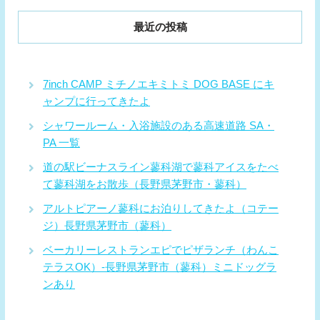
最近の投稿
7inch CAMP ミチノエキミトミ DOG BASE にキ
ャンプに行ってきたよ
シャワールーム・入浴施設のある高速道路 SA・
PA 一覧
道の駅ビーナスライン蓼科湖で蓼科アイスをたべ
て蓼科湖をお散歩（長野県茅野市・蓼科）
アルトピアーノ蓼科にお泊りしてきたよ（コテー
ジ）長野県茅野市（蓼科）
ベーカリーレストランエピでピザランチ（わんこ
テラスOK）-長野県茅野市（蓼科）ミニドッグラ
ンあり