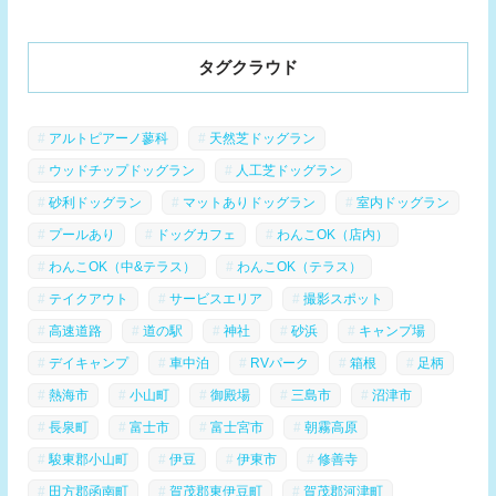
タグクラウド
アルトピアーノ蓼科
天然芝ドッグラン
ウッドチップドッグラン
人工芝ドッグラン
砂利ドッグラン
マットありドッグラン
室内ドッグラン
プールあり
ドッグカフェ
わんこOK（店内）
わんこOK（中&テラス）
わんこOK（テラス）
テイクアウト
サービスエリア
撮影スポット
高速道路
道の駅
神社
砂浜
キャンプ場
デイキャンプ
車中泊
RVパーク
箱根
足柄
熱海市
小山町
御殿場
三島市
沼津市
長泉町
富士市
富士宮市
朝霧高原
駿東郡小山町
伊豆
伊東市
修善寺
田方郡函南町
賀茂郡東伊豆町
賀茂郡河津町