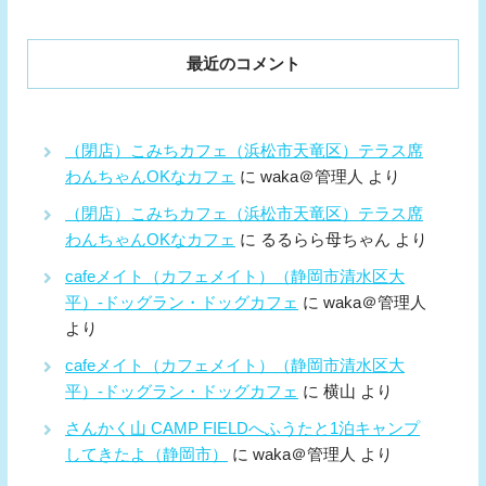
最近のコメント
（閉店）こみちカフェ（浜松市天竜区）テラス席
わんちゃんOKなカフェ
に
waka＠管理人
より
（閉店）こみちカフェ（浜松市天竜区）テラス席
わんちゃんOKなカフェ
に
るるらら母ちゃん
より
cafeメイト（カフェメイト）（静岡市清水区大
平）-ドッグラン・ドッグカフェ
に
waka＠管理人
より
cafeメイト（カフェメイト）（静岡市清水区大
平）-ドッグラン・ドッグカフェ
に
横山
より
さんかく山 CAMP FIELDへふうたと1泊キャンプ
してきたよ（静岡市）
に
waka＠管理人
より