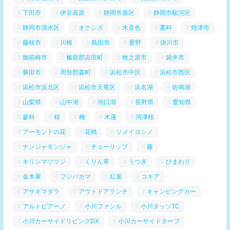
下田市
伊豆高原
静岡市葵区
静岡市駿河区
静岡市清水区
オクシズ
水見色
藁科
焼津市
藤枝市
川根
島田市
愛野
掛川市
御前崎市
榛原郡吉田町
牧之原市
袋井市
磐田市
周智郡森町
浜松市中区
浜松市西区
浜松市浜北区
浜松市天竜区
浜名湖
佐鳴湖
山梨県
山中湖
河口湖
長野県
愛知県
蓼科
桜
梅
木蓮
河津桜
アーモンドの花
花桃
ソメイヨシノ
ナンジャモンジャ
チューリップ
藤
キリシマツツジ
くりん草
うつぎ
ひまわり
金木犀
フジバカマ
紅葉
コキア
アサギマダラ
アウトドアランチ
キャンピングカー
アルトピアーノ
小川ファシル
小川タッソTC
小川カーサイドリビングDX
小川カーサイドタープ