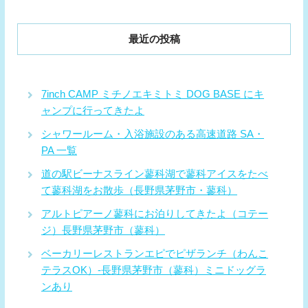
最近の投稿
7inch CAMP ミチノエキミトミ DOG BASE にキ
ャンプに行ってきたよ
シャワールーム・入浴施設のある高速道路 SA・
PA 一覧
道の駅ビーナスライン蓼科湖で蓼科アイスをたべ
て蓼科湖をお散歩（長野県茅野市・蓼科）
アルトピアーノ蓼科にお泊りしてきたよ（コテー
ジ）長野県茅野市（蓼科）
ベーカリーレストランエピでピザランチ（わんこ
テラスOK）-長野県茅野市（蓼科）ミニドッグラ
ンあり