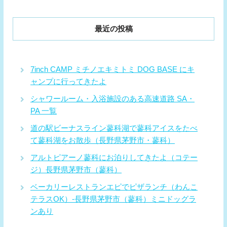
最近の投稿
7inch CAMP ミチノエキミトミ DOG BASE にキ
ャンプに行ってきたよ
シャワールーム・入浴施設のある高速道路 SA・
PA 一覧
道の駅ビーナスライン蓼科湖で蓼科アイスをたべ
て蓼科湖をお散歩（長野県茅野市・蓼科）
アルトピアーノ蓼科にお泊りしてきたよ（コテー
ジ）長野県茅野市（蓼科）
ベーカリーレストランエピでピザランチ（わんこ
テラスOK）-長野県茅野市（蓼科）ミニドッグラ
ンあり