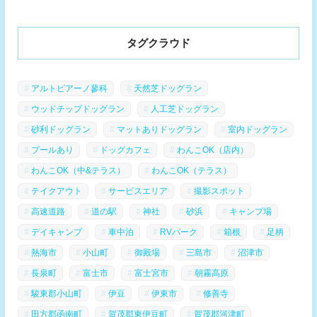
タグクラウド
アルトピアーノ蓼科
天然芝ドッグラン
ウッドチップドッグラン
人工芝ドッグラン
砂利ドッグラン
マットありドッグラン
室内ドッグラン
プールあり
ドッグカフェ
わんこOK（店内）
わんこOK（中&テラス）
わんこOK（テラス）
テイクアウト
サービスエリア
撮影スポット
高速道路
道の駅
神社
砂浜
キャンプ場
デイキャンプ
車中泊
RVパーク
箱根
足柄
熱海市
小山町
御殿場
三島市
沼津市
長泉町
富士市
富士宮市
朝霧高原
駿東郡小山町
伊豆
伊東市
修善寺
田方郡函南町
賀茂郡東伊豆町
賀茂郡河津町