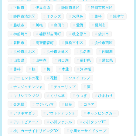
下田市
伊豆高原
静岡市葵区
静岡市駿河区
静岡市清水区
オクシズ
水見色
藁科
焼津市
藤枝市
川根
島田市
愛野
掛川市
御前崎市
榛原郡吉田町
牧之原市
袋井市
磐田市
周智郡森町
浜松市中区
浜松市西区
浜松市浜北区
浜松市天竜区
浜名湖
佐鳴湖
山梨県
山中湖
河口湖
長野県
愛知県
蓼科
桜
梅
木蓮
河津桜
アーモンドの花
花桃
ソメイヨシノ
ナンジャモンジャ
チューリップ
藤
キリシマツツジ
くりん草
うつぎ
ひまわり
金木犀
フジバカマ
紅葉
コキア
アサギマダラ
アウトドアランチ
キャンピングカー
アルトピアーノ
小川ファシル
小川タッソTC
小川カーサイドリビングDX
小川カーサイドタープ