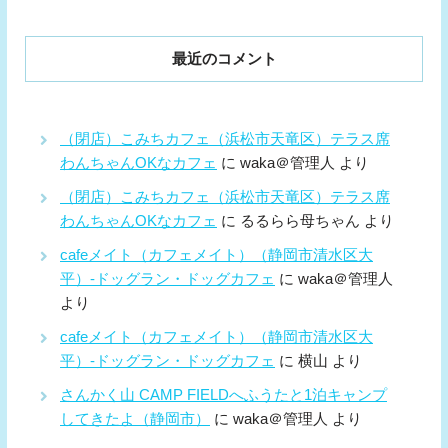
最近のコメント
（閉店）こみちカフェ（浜松市天竜区）テラス席
わんちゃんOKなカフェ
に
waka＠管理人
より
（閉店）こみちカフェ（浜松市天竜区）テラス席
わんちゃんOKなカフェ
に
るるらら母ちゃん
より
cafeメイト（カフェメイト）（静岡市清水区大
平）-ドッグラン・ドッグカフェ
に
waka＠管理人
より
cafeメイト（カフェメイト）（静岡市清水区大
平）-ドッグラン・ドッグカフェ
に
横山
より
さんかく山 CAMP FIELDへふうたと1泊キャンプ
してきたよ（静岡市）
に
waka＠管理人
より