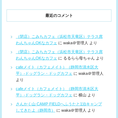
最近のコメント
（閉店）こみちカフェ（浜松市天竜区）テラス席
わんちゃんOKなカフェ
に
waka＠管理人
より
（閉店）こみちカフェ（浜松市天竜区）テラス席
わんちゃんOKなカフェ
に
るるらら母ちゃん
より
cafeメイト（カフェメイト）（静岡市清水区大
平）-ドッグラン・ドッグカフェ
に
waka＠管理人
より
cafeメイト（カフェメイト）（静岡市清水区大
平）-ドッグラン・ドッグカフェ
に
横山
より
さんかく山 CAMP FIELDへふうたと1泊キャンプ
してきたよ（静岡市）
に
waka＠管理人
より