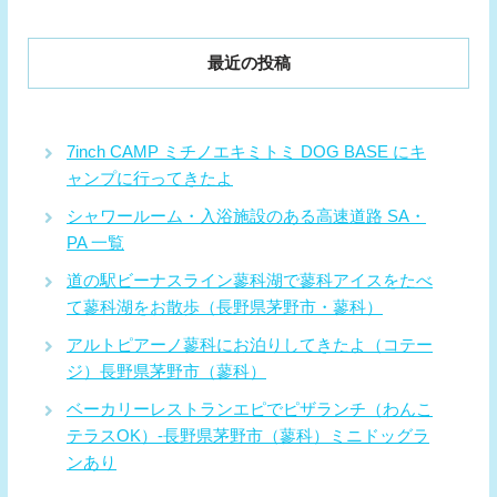
最近の投稿
7inch CAMP ミチノエキミトミ DOG BASE にキ
ャンプに行ってきたよ
シャワールーム・入浴施設のある高速道路 SA・
PA 一覧
道の駅ビーナスライン蓼科湖で蓼科アイスをたべ
て蓼科湖をお散歩（長野県茅野市・蓼科）
アルトピアーノ蓼科にお泊りしてきたよ（コテー
ジ）長野県茅野市（蓼科）
ベーカリーレストランエピでピザランチ（わんこ
テラスOK）-長野県茅野市（蓼科）ミニドッグラ
ンあり