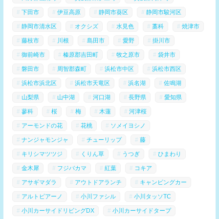
下田市
伊豆高原
静岡市葵区
静岡市駿河区
静岡市清水区
オクシズ
水見色
藁科
焼津市
藤枝市
川根
島田市
愛野
掛川市
御前崎市
榛原郡吉田町
牧之原市
袋井市
磐田市
周智郡森町
浜松市中区
浜松市西区
浜松市浜北区
浜松市天竜区
浜名湖
佐鳴湖
山梨県
山中湖
河口湖
長野県
愛知県
蓼科
桜
梅
木蓮
河津桜
アーモンドの花
花桃
ソメイヨシノ
ナンジャモンジャ
チューリップ
藤
キリシマツツジ
くりん草
うつぎ
ひまわり
金木犀
フジバカマ
紅葉
コキア
アサギマダラ
アウトドアランチ
キャンピングカー
アルトピアーノ
小川ファシル
小川タッソTC
小川カーサイドリビングDX
小川カーサイドタープ