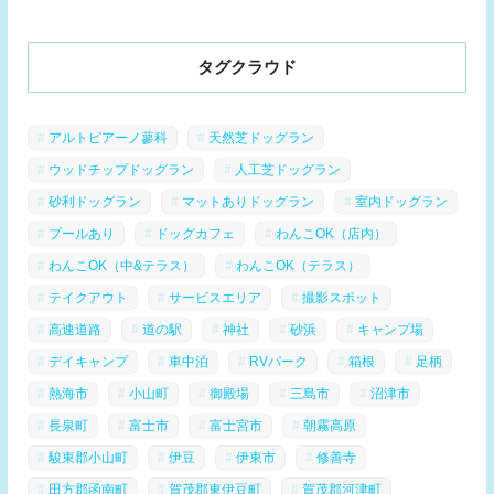
タグクラウド
アルトピアーノ蓼科
天然芝ドッグラン
ウッドチップドッグラン
人工芝ドッグラン
砂利ドッグラン
マットありドッグラン
室内ドッグラン
プールあり
ドッグカフェ
わんこOK（店内）
わんこOK（中&テラス）
わんこOK（テラス）
テイクアウト
サービスエリア
撮影スポット
高速道路
道の駅
神社
砂浜
キャンプ場
デイキャンプ
車中泊
RVパーク
箱根
足柄
熱海市
小山町
御殿場
三島市
沼津市
長泉町
富士市
富士宮市
朝霧高原
駿東郡小山町
伊豆
伊東市
修善寺
田方郡函南町
賀茂郡東伊豆町
賀茂郡河津町