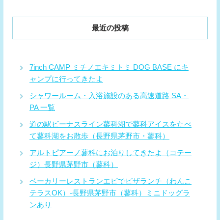
最近の投稿
7inch CAMP ミチノエキミトミ DOG BASE にキ
ャンプに行ってきたよ
シャワールーム・入浴施設のある高速道路 SA・
PA 一覧
道の駅ビーナスライン蓼科湖で蓼科アイスをたべ
て蓼科湖をお散歩（長野県茅野市・蓼科）
アルトピアーノ蓼科にお泊りしてきたよ（コテー
ジ）長野県茅野市（蓼科）
ベーカリーレストランエピでピザランチ（わんこ
テラスOK）-長野県茅野市（蓼科）ミニドッグラ
ンあり