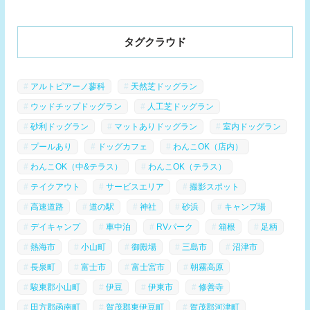
タグクラウド
アルトピアーノ蓼科
天然芝ドッグラン
ウッドチップドッグラン
人工芝ドッグラン
砂利ドッグラン
マットありドッグラン
室内ドッグラン
プールあり
ドッグカフェ
わんこOK（店内）
わんこOK（中&テラス）
わんこOK（テラス）
テイクアウト
サービスエリア
撮影スポット
高速道路
道の駅
神社
砂浜
キャンプ場
デイキャンプ
車中泊
RVパーク
箱根
足柄
熱海市
小山町
御殿場
三島市
沼津市
長泉町
富士市
富士宮市
朝霧高原
駿東郡小山町
伊豆
伊東市
修善寺
田方郡函南町
賀茂郡東伊豆町
賀茂郡河津町