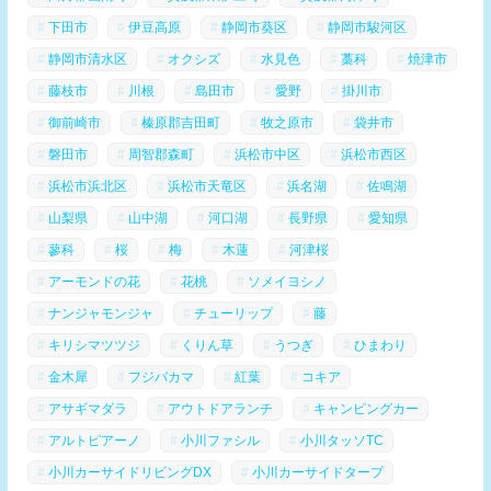
下田市
伊豆高原
静岡市葵区
静岡市駿河区
静岡市清水区
オクシズ
水見色
藁科
焼津市
藤枝市
川根
島田市
愛野
掛川市
御前崎市
榛原郡吉田町
牧之原市
袋井市
磐田市
周智郡森町
浜松市中区
浜松市西区
浜松市浜北区
浜松市天竜区
浜名湖
佐鳴湖
山梨県
山中湖
河口湖
長野県
愛知県
蓼科
桜
梅
木蓮
河津桜
アーモンドの花
花桃
ソメイヨシノ
ナンジャモンジャ
チューリップ
藤
キリシマツツジ
くりん草
うつぎ
ひまわり
金木犀
フジバカマ
紅葉
コキア
アサギマダラ
アウトドアランチ
キャンピングカー
アルトピアーノ
小川ファシル
小川タッソTC
小川カーサイドリビングDX
小川カーサイドタープ