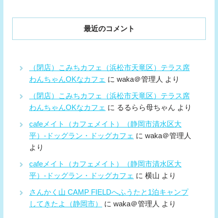
最近のコメント
（閉店）こみちカフェ（浜松市天竜区）テラス席
わんちゃんOKなカフェ
に
waka＠管理人
より
（閉店）こみちカフェ（浜松市天竜区）テラス席
わんちゃんOKなカフェ
に
るるらら母ちゃん
より
cafeメイト（カフェメイト）（静岡市清水区大
平）-ドッグラン・ドッグカフェ
に
waka＠管理人
より
cafeメイト（カフェメイト）（静岡市清水区大
平）-ドッグラン・ドッグカフェ
に
横山
より
さんかく山 CAMP FIELDへふうたと1泊キャンプ
してきたよ（静岡市）
に
waka＠管理人
より