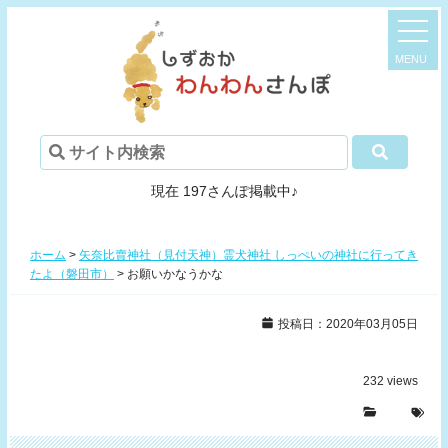
現在 197さんぽ掲載中♪
ホーム
>
矢奈比賣神社（見付天神）霊犬神社 しっぺいの神社に行ってき
たよ（磐田市）
>
お願いかなうかな
投稿日：2020年03月05日
232
views