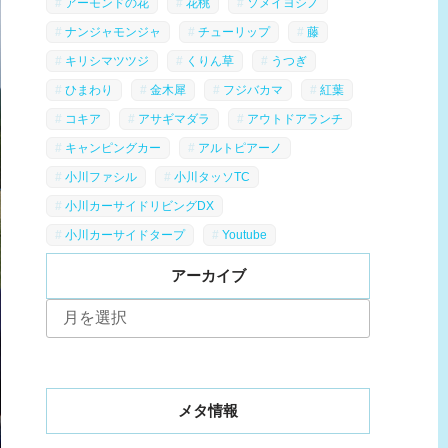
アーモンドの花
花桃
ソメイヨシノ
ナンジャモンジャ
チューリップ
藤
キリシマツツジ
くりん草
うつぎ
ひまわり
金木犀
フジバカマ
紅葉
コキア
アサギマダラ
アウトドアランチ
キャンピングカー
アルトピアーノ
小川ファシル
小川タッソTC
小川カーサイドリビングDX
小川カーサイドタープ
Youtube
アーカイブ
ア
ー
カ
イ
ブ
メタ情報