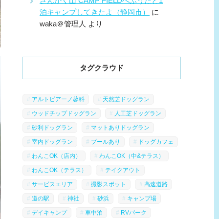
さんかく山 CAMP FIELDへふうたと1
泊キャンプしてきたよ（静岡市）
に
waka＠管理人
より
タグクラウド
アルトピアーノ蓼科
天然芝ドッグラン
ウッドチップドッグラン
人工芝ドッグラン
砂利ドッグラン
マットありドッグラン
室内ドッグラン
プールあり
ドッグカフェ
わんこOK（店内）
わんこOK（中&テラス）
わんこOK（テラス）
テイクアウト
サービスエリア
撮影スポット
高速道路
道の駅
神社
砂浜
キャンプ場
デイキャンプ
車中泊
RVパーク