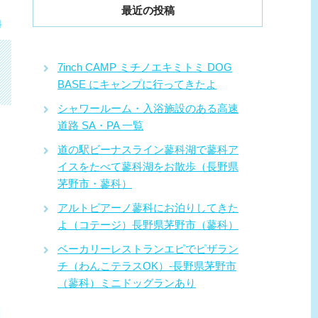
最近の投稿
科
7inch CAMP ミチノエキミトミ DOG
BASE にキャンプに行ってきたよ
シャワールーム・入浴施設のある高速
道路 SA・PA 一覧
道の駅ビーナスライン蓼科湖で蓼科ア
イスをたべて蓼科湖をお散歩（長野県
茅野市・蓼科）
アルトピアーノ蓼科にお泊りしてきた
よ（コテージ）長野県茅野市（蓼科）
ベーカリーレストランエピでピザラン
チ（わんこテラスOK）-長野県茅野市
（蓼科）ミニドッグランあり