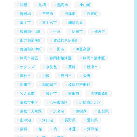
箱根
足柄
熱海市
小山町
御殿場
三島市
沼津市
長泉町
富士市
富士宮市
朝霧高原
駿東郡小山町
伊豆
伊東市
修善寺
田方郡函南町
賀茂郡東伊豆町
賀茂郡河津町
下田市
伊豆高原
静岡市葵区
静岡市駿河区
静岡市清水区
オクシズ
水見色
藁科
焼津市
藤枝市
川根
島田市
愛野
掛川市
御前崎市
榛原郡吉田町
牧之原市
袋井市
磐田市
周智郡森町
浜松市中区
浜松市西区
浜松市浜北区
浜松市天竜区
浜名湖
佐鳴湖
山梨県
山中湖
河口湖
長野県
愛知県
蓼科
桜
梅
木蓮
河津桜