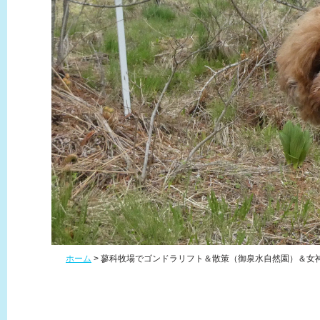
ホーム
>
蓼科牧場でゴンドラリフト＆散策（御泉水自然園）＆女神