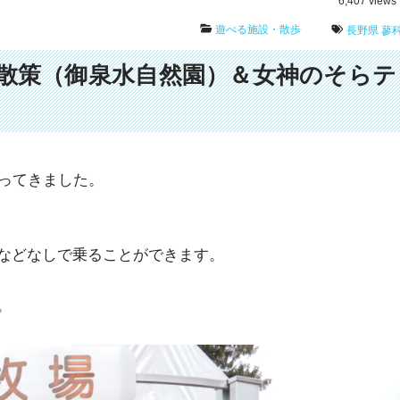
6,407
views
遊べる施設・散歩
長野県
蓼
散策（御泉水自然園）＆女神のそらテ
行ってきました。
などなしで乗ることができます。
。