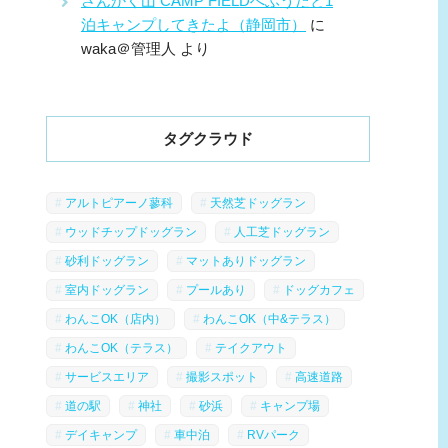
さんかく山 CAMP FIELDへふうたと1
泊キャンプしてきたよ（静岡市）
に
waka＠管理人
より
タグクラウド
アルトピアーノ蓼科
天然芝ドッグラン
ウッドチップドッグラン
人工芝ドッグラン
砂利ドッグラン
マットありドッグラン
室内ドッグラン
プールあり
ドッグカフェ
わんこOK（店内）
わんこOK（中&テラス）
わんこOK（テラス）
テイクアウト
サービスエリア
撮影スポット
高速道路
道の駅
神社
砂浜
キャンプ場
デイキャンプ
車中泊
RVパーク