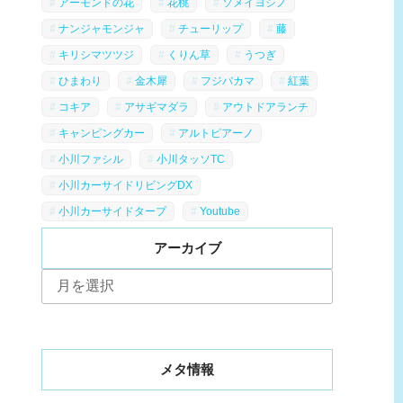
アーモンドの花
花桃
ソメイヨシノ
ナンジャモンジャ
チューリップ
藤
キリシマツツジ
くりん草
うつぎ
ひまわり
金木犀
フジバカマ
紅葉
コキア
アサギマダラ
アウトドアランチ
キャンピングカー
アルトピアーノ
小川ファシル
小川タッソTC
小川カーサイドリビングDX
小川カーサイドタープ
Youtube
アーカイブ
ア
ー
カ
イ
ブ
メタ情報