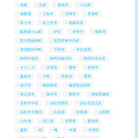
箱根
足柄
熱海市
小山町
御殿場
三島市
沼津市
長泉町
富士市
富士宮市
朝霧高原
駿東郡小山町
伊豆
伊東市
修善寺
田方郡函南町
賀茂郡東伊豆町
賀茂郡河津町
下田市
伊豆高原
静岡市葵区
静岡市駿河区
静岡市清水区
オクシズ
水見色
藁科
焼津市
藤枝市
川根
島田市
愛野
掛川市
御前崎市
榛原郡吉田町
牧之原市
袋井市
磐田市
周智郡森町
浜松市中区
浜松市西区
浜松市浜北区
浜松市天竜区
浜名湖
佐鳴湖
山梨県
山中湖
河口湖
長野県
愛知県
蓼科
桜
梅
木蓮
河津桜