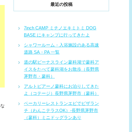
最近の投稿
7inch CAMP ミチノエキミトミ DOG
BASE にキャンプに行ってきたよ
シャワールーム・入浴施設のある高速
道路 SA・PA 一覧
道の駅ビーナスライン蓼科湖で蓼科ア
イスをたべて蓼科湖をお散歩（長野県
茅野市・蓼科）
アルトピアーノ蓼科にお泊りしてきた
よ（コテージ）長野県茅野市（蓼科）
ベーカリーレストランエピでピザラン
設な
チ（わんこテラスOK）-長野県茅野市
（蓼科）ミニドッグランあり