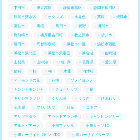
下田市
伊豆高原
静岡市葵区
静岡市駿河区
静岡市清水区
オクシズ
水見色
藁科
焼津市
藤枝市
川根
島田市
愛野
掛川市
御前崎市
榛原郡吉田町
牧之原市
袋井市
磐田市
周智郡森町
浜松市中区
浜松市西区
浜松市浜北区
浜松市天竜区
浜名湖
佐鳴湖
山梨県
山中湖
河口湖
長野県
愛知県
蓼科
桜
梅
木蓮
河津桜
アーモンドの花
花桃
ソメイヨシノ
ナンジャモンジャ
チューリップ
藤
キリシマツツジ
くりん草
うつぎ
ひまわり
金木犀
フジバカマ
紅葉
コキア
アサギマダラ
アウトドアランチ
キャンピングカー
アルトピアーノ
小川ファシル
小川タッソTC
小川カーサイドリビングDX
小川カーサイドタープ