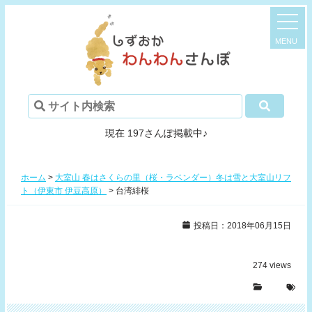
現在 197さんぽ掲載中♪
ホーム
>
大室山 春はさくらの里（桜・ラベンダー）冬は雪と大室山リフ
ト（伊東市 伊豆高原）
>
台湾緋桜
投稿日：2018年06月15日
274
views