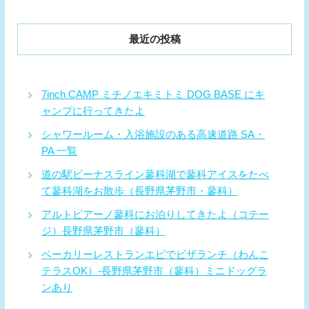
最近の投稿
7inch CAMP ミチノエキミトミ DOG BASE にキ
ャンプに行ってきたよ
シャワールーム・入浴施設のある高速道路 SA・
PA 一覧
道の駅ビーナスライン蓼科湖で蓼科アイスをたべ
て蓼科湖をお散歩（長野県茅野市・蓼科）
アルトピアーノ蓼科にお泊りしてきたよ（コテー
ジ）長野県茅野市（蓼科）
ベーカリーレストランエピでピザランチ（わんこ
テラスOK）-長野県茅野市（蓼科）ミニドッグラ
ンあり