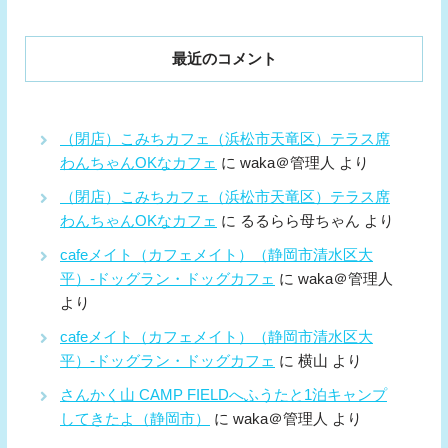
最近のコメント
（閉店）こみちカフェ（浜松市天竜区）テラス席
わんちゃんOKなカフェ
に
waka＠管理人
より
（閉店）こみちカフェ（浜松市天竜区）テラス席
わんちゃんOKなカフェ
に
るるらら母ちゃん
より
cafeメイト（カフェメイト）（静岡市清水区大
平）-ドッグラン・ドッグカフェ
に
waka＠管理人
より
cafeメイト（カフェメイト）（静岡市清水区大
平）-ドッグラン・ドッグカフェ
に
横山
より
さんかく山 CAMP FIELDへふうたと1泊キャンプ
してきたよ（静岡市）
に
waka＠管理人
より