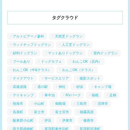
タグクラウド
アルトピアーノ蓼科
天然芝ドッグラン
ウッドチップドッグラン
人工芝ドッグラン
砂利ドッグラン
マットありドッグラン
室内ドッグラン
プールあり
ドッグカフェ
わんこOK（店内）
わんこOK（中&テラス）
わんこOK（テラス）
テイクアウト
サービスエリア
撮影スポット
高速道路
道の駅
神社
砂浜
キャンプ場
デイキャンプ
車中泊
RVパーク
箱根
足柄
熱海市
小山町
御殿場
三島市
沼津市
長泉町
富士市
富士宮市
朝霧高原
駿東郡小山町
伊豆
伊東市
修善寺
田方郡函南町
賀茂郡東伊豆町
賀茂郡河津町