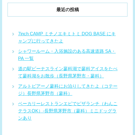
最近の投稿
7inch CAMP ミチノエキミトミ DOG BASE にキ
ャンプに行ってきたよ
シャワールーム・入浴施設のある高速道路 SA・
PA 一覧
道の駅ビーナスライン蓼科湖で蓼科アイスをたべ
て蓼科湖をお散歩（長野県茅野市・蓼科）
アルトピアーノ蓼科にお泊りしてきたよ（コテー
ジ）長野県茅野市（蓼科）
ベーカリーレストランエピでピザランチ（わんこ
テラスOK）-長野県茅野市（蓼科）ミニドッグラ
ンあり