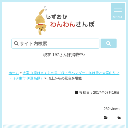
現在 197さんぽ掲載中♪
ホーム
>
大室山 春はさくらの里（桜・ラベンダー）冬は雪と大室山リフ
ト（伊東市 伊豆高原）
>
頂上からの景色を堪能
投稿日：2017年07月16日
282
views