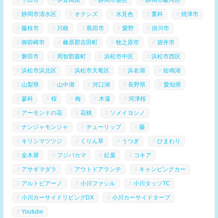
静岡市清水区
オクシズ
水見色
藁科
焼津市
藤枝市
川根
島田市
愛野
掛川市
御前崎市
榛原郡吉田町
牧之原市
袋井市
磐田市
周智郡森町
浜松市中区
浜松市西区
浜松市浜北区
浜松市天竜区
浜名湖
佐鳴湖
山梨県
山中湖
河口湖
長野県
愛知県
蓼科
桜
梅
木蓮
河津桜
アーモンドの花
花桃
ソメイヨシノ
ナンジャモンジャ
チューリップ
藤
キリシマツツジ
くりん草
うつぎ
ひまわり
金木犀
フジバカマ
紅葉
コキア
アサギマダラ
アウトドアランチ
キャンピングカー
アルトピアーノ
小川ファシル
小川タッソTC
小川カーサイドリビングDX
小川カーサイドタープ
Youtube