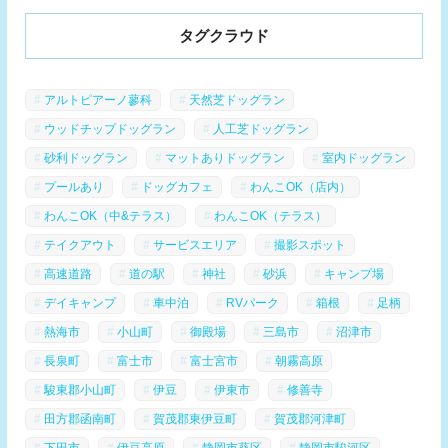
タグクラウド
アルトピアーノ蓼科
天然芝ドッグラン
ウッドチップドッグラン
人工芝ドッグラン
砂利ドッグラン
マットありドッグラン
室内ドッグラン
プールあり
ドッグカフェ
わんこOK（店内）
わんこOK（中&テラス）
わんこOK（テラス）
テイクアウト
サービスエリア
撮影スポット
高速道路
道の駅
神社
砂浜
キャンプ場
デイキャンプ
車中泊
RVパーク
箱根
足柄
熱海市
小山町
御殿場
三島市
沼津市
長泉町
富士市
富士宮市
朝霧高原
駿東郡小山町
伊豆
伊東市
修善寺
田方郡函南町
賀茂郡東伊豆町
賀茂郡河津町
下田市
伊豆高原
静岡市葵区
静岡市駿河区