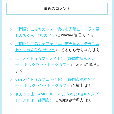
最近のコメント
（閉店）こみちカフェ（浜松市天竜区）テラス席
わんちゃんOKなカフェ
に
waka＠管理人
より
（閉店）こみちカフェ（浜松市天竜区）テラス席
わんちゃんOKなカフェ
に
るるらら母ちゃん
より
cafeメイト（カフェメイト）（静岡市清水区大
平）-ドッグラン・ドッグカフェ
に
waka＠管理人
より
cafeメイト（カフェメイト）（静岡市清水区大
平）-ドッグラン・ドッグカフェ
に
横山
より
さんかく山 CAMP FIELDへふうたと1泊キャンプ
してきたよ（静岡市）
に
waka＠管理人
より