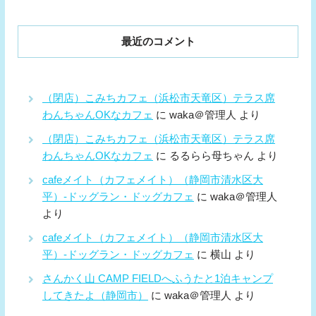
最近のコメント
（閉店）こみちカフェ（浜松市天竜区）テラス席
わんちゃんOKなカフェ
に
waka＠管理人
より
（閉店）こみちカフェ（浜松市天竜区）テラス席
わんちゃんOKなカフェ
に
るるらら母ちゃん
より
cafeメイト（カフェメイト）（静岡市清水区大
平）-ドッグラン・ドッグカフェ
に
waka＠管理人
より
cafeメイト（カフェメイト）（静岡市清水区大
平）-ドッグラン・ドッグカフェ
に
横山
より
さんかく山 CAMP FIELDへふうたと1泊キャンプ
してきたよ（静岡市）
に
waka＠管理人
より