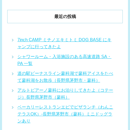
最近の投稿
7inch CAMP ミチノエキミトミ DOG BASE にキ
ャンプに行ってきたよ
シャワールーム・入浴施設のある高速道路 SA・
PA 一覧
道の駅ビーナスライン蓼科湖で蓼科アイスをたべ
て蓼科湖をお散歩（長野県茅野市・蓼科）
アルトピアーノ蓼科にお泊りしてきたよ（コテー
ジ）長野県茅野市（蓼科）
ベーカリーレストランエピでピザランチ（わんこ
テラスOK）-長野県茅野市（蓼科）ミニドッグラ
ンあり