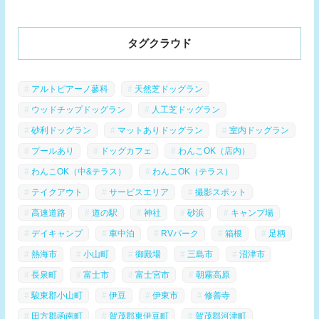
タグクラウド
アルトピアーノ蓼科
天然芝ドッグラン
ウッドチップドッグラン
人工芝ドッグラン
砂利ドッグラン
マットありドッグラン
室内ドッグラン
プールあり
ドッグカフェ
わんこOK（店内）
わんこOK（中&テラス）
わんこOK（テラス）
テイクアウト
サービスエリア
撮影スポット
高速道路
道の駅
神社
砂浜
キャンプ場
デイキャンプ
車中泊
RVパーク
箱根
足柄
熱海市
小山町
御殿場
三島市
沼津市
長泉町
富士市
富士宮市
朝霧高原
駿東郡小山町
伊豆
伊東市
修善寺
田方郡函南町
賀茂郡東伊豆町
賀茂郡河津町