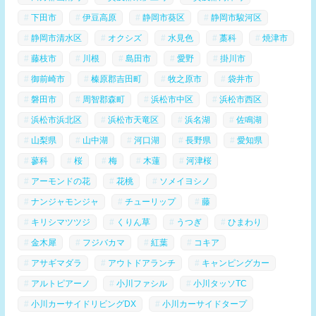
下田市
伊豆高原
静岡市葵区
静岡市駿河区
静岡市清水区
オクシズ
水見色
藁科
焼津市
藤枝市
川根
島田市
愛野
掛川市
御前崎市
榛原郡吉田町
牧之原市
袋井市
磐田市
周智郡森町
浜松市中区
浜松市西区
浜松市浜北区
浜松市天竜区
浜名湖
佐鳴湖
山梨県
山中湖
河口湖
長野県
愛知県
蓼科
桜
梅
木蓮
河津桜
アーモンドの花
花桃
ソメイヨシノ
ナンジャモンジャ
チューリップ
藤
キリシマツツジ
くりん草
うつぎ
ひまわり
金木犀
フジバカマ
紅葉
コキア
アサギマダラ
アウトドアランチ
キャンピングカー
アルトピアーノ
小川ファシル
小川タッソTC
小川カーサイドリビングDX
小川カーサイドタープ