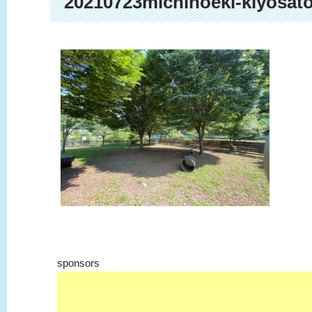
20210723michinoeki-kiyosat
sponsors