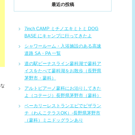
最近の投稿
7inch CAMP ミチノエキミトミ DOG
BASE にキャンプに行ってきたよ
シャワールーム・入浴施設のある高速
道路 SA・PA 一覧
道の駅ビーナスライン蓼科湖で蓼科ア
イスをたべて蓼科湖をお散歩（長野県
茅野市・蓼科）
設な
アルトピアーノ蓼科にお泊りしてきた
よ（コテージ）長野県茅野市（蓼科）
ベーカリーレストランエピでピザラン
チ（わんこテラスOK）-長野県茅野市
（蓼科）ミニドッグランあり