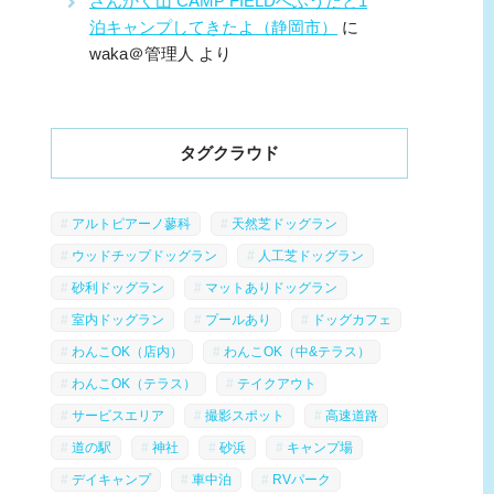
さんかく山 CAMP FIELDへふうたと1
泊キャンプしてきたよ（静岡市）
に
waka＠管理人
より
タグクラウド
アルトピアーノ蓼科
天然芝ドッグラン
ウッドチップドッグラン
人工芝ドッグラン
砂利ドッグラン
マットありドッグラン
室内ドッグラン
プールあり
ドッグカフェ
わんこOK（店内）
わんこOK（中&テラス）
わんこOK（テラス）
テイクアウト
サービスエリア
撮影スポット
高速道路
道の駅
神社
砂浜
キャンプ場
デイキャンプ
車中泊
RVパーク