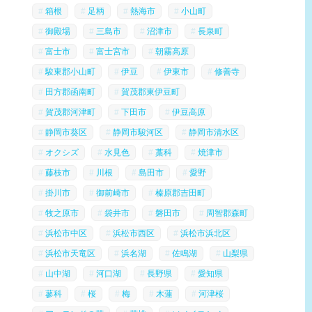
箱根
足柄
熱海市
小山町
御殿場
三島市
沼津市
長泉町
富士市
富士宮市
朝霧高原
駿東郡小山町
伊豆
伊東市
修善寺
田方郡函南町
賀茂郡東伊豆町
賀茂郡河津町
下田市
伊豆高原
静岡市葵区
静岡市駿河区
静岡市清水区
オクシズ
水見色
藁科
焼津市
藤枝市
川根
島田市
愛野
掛川市
御前崎市
榛原郡吉田町
牧之原市
袋井市
磐田市
周智郡森町
浜松市中区
浜松市西区
浜松市浜北区
浜松市天竜区
浜名湖
佐鳴湖
山梨県
山中湖
河口湖
長野県
愛知県
蓼科
桜
梅
木蓮
河津桜