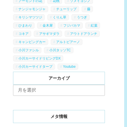
アーモンドの花
花桃
ソメイヨシノ
ナンジャモンジャ
チューリップ
藤
キリシマツツジ
くりん草
うつぎ
ひまわり
金木犀
フジバカマ
紅葉
コキア
アサギマダラ
アウトドアランチ
キャンピングカー
アルトピアーノ
小川ファシル
小川タッソTC
小川カーサイドリビングDX
小川カーサイドタープ
Youtube
アーカイブ
ア
ー
カ
イ
ブ
メタ情報