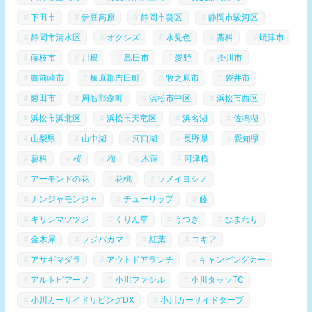
下田市
伊豆高原
静岡市葵区
静岡市駿河区
静岡市清水区
オクシズ
水見色
藁科
焼津市
藤枝市
川根
島田市
愛野
掛川市
御前崎市
榛原郡吉田町
牧之原市
袋井市
磐田市
周智郡森町
浜松市中区
浜松市西区
浜松市浜北区
浜松市天竜区
浜名湖
佐鳴湖
山梨県
山中湖
河口湖
長野県
愛知県
蓼科
桜
梅
木蓮
河津桜
アーモンドの花
花桃
ソメイヨシノ
ナンジャモンジャ
チューリップ
藤
キリシマツツジ
くりん草
うつぎ
ひまわり
金木犀
フジバカマ
紅葉
コキア
アサギマダラ
アウトドアランチ
キャンピングカー
アルトピアーノ
小川ファシル
小川タッソTC
小川カーサイドリビングDX
小川カーサイドタープ