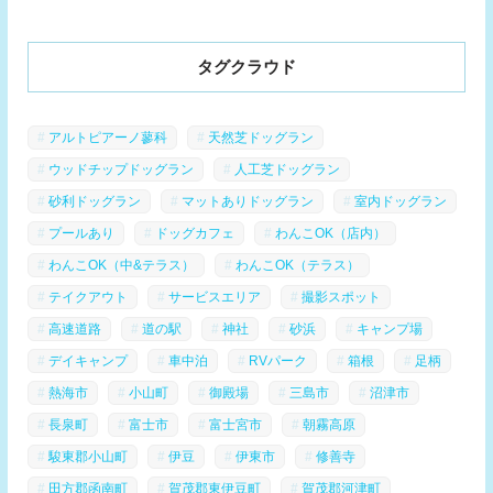
タグクラウド
アルトピアーノ蓼科
天然芝ドッグラン
ウッドチップドッグラン
人工芝ドッグラン
砂利ドッグラン
マットありドッグラン
室内ドッグラン
プールあり
ドッグカフェ
わんこOK（店内）
わんこOK（中&テラス）
わんこOK（テラス）
テイクアウト
サービスエリア
撮影スポット
高速道路
道の駅
神社
砂浜
キャンプ場
デイキャンプ
車中泊
RVパーク
箱根
足柄
熱海市
小山町
御殿場
三島市
沼津市
長泉町
富士市
富士宮市
朝霧高原
駿東郡小山町
伊豆
伊東市
修善寺
田方郡函南町
賀茂郡東伊豆町
賀茂郡河津町