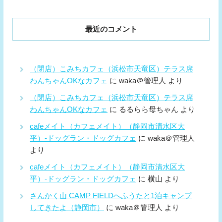
最近のコメント
（閉店）こみちカフェ（浜松市天竜区）テラス席
わんちゃんOKなカフェ
に
waka＠管理人
より
（閉店）こみちカフェ（浜松市天竜区）テラス席
わんちゃんOKなカフェ
に
るるらら母ちゃん
より
cafeメイト（カフェメイト）（静岡市清水区大
平）-ドッグラン・ドッグカフェ
に
waka＠管理人
より
cafeメイト（カフェメイト）（静岡市清水区大
平）-ドッグラン・ドッグカフェ
に
横山
より
さんかく山 CAMP FIELDへふうたと1泊キャンプ
してきたよ（静岡市）
に
waka＠管理人
より