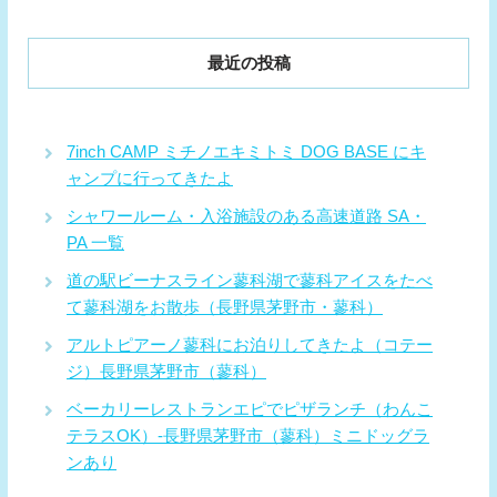
最近の投稿
7inch CAMP ミチノエキミトミ DOG BASE にキ
ャンプに行ってきたよ
シャワールーム・入浴施設のある高速道路 SA・
PA 一覧
道の駅ビーナスライン蓼科湖で蓼科アイスをたべ
て蓼科湖をお散歩（長野県茅野市・蓼科）
アルトピアーノ蓼科にお泊りしてきたよ（コテー
ジ）長野県茅野市（蓼科）
ベーカリーレストランエピでピザランチ（わんこ
テラスOK）-長野県茅野市（蓼科）ミニドッグラ
ンあり