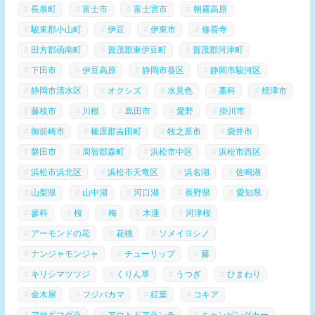
長泉町
富士市
富士宮市
朝霧高原
駿東郡小山町
伊豆
伊東市
修善寺
田方郡函南町
賀茂郡東伊豆町
賀茂郡河津町
下田市
伊豆高原
静岡市葵区
静岡市駿河区
静岡市清水区
オクシズ
水見色
藁科
焼津市
藤枝市
川根
島田市
愛野
掛川市
御前崎市
榛原郡吉田町
牧之原市
袋井市
磐田市
周智郡森町
浜松市中区
浜松市西区
浜松市浜北区
浜松市天竜区
浜名湖
佐鳴湖
山梨県
山中湖
河口湖
長野県
愛知県
蓼科
桜
梅
木蓮
河津桜
アーモンドの花
花桃
ソメイヨシノ
ナンジャモンジャ
チューリップ
藤
キリシマツツジ
くりん草
うつぎ
ひまわり
金木犀
フジバカマ
紅葉
コキア
アサギマダラ
アウトドアランチ
キャンピングカー