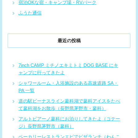
宿泊OKな宿・キャンプ場・RVパーク
ふうた通信
最近の投稿
7inch CAMP ミチノエキミトミ DOG BASE にキ
ャンプに行ってきたよ
シャワールーム・入浴施設のある高速道路 SA・
PA 一覧
道の駅ビーナスライン蓼科湖で蓼科アイスをたべ
て蓼科湖をお散歩（長野県茅野市・蓼科）
アルトピアーノ蓼科にお泊りしてきたよ（コテー
ジ）長野県茅野市（蓼科）
ベーカリーレストランエピでピザランチ（わんこ