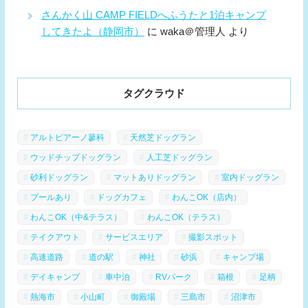
さんかく山 CAMP FIELDへふうたと1泊キャンプ
してきたよ（静岡市）
に
waka＠管理人
より
タグクラウド
アルトピアーノ蓼科
天然芝ドッグラン
ウッドチップドッグラン
人工芝ドッグラン
砂利ドッグラン
マットありドッグラン
室内ドッグラン
プールあり
ドッグカフェ
わんこOK（店内）
わんこOK（中&テラス）
わんこOK（テラス）
テイクアウト
サービスエリア
撮影スポット
高速道路
道の駅
神社
砂浜
キャンプ場
デイキャンプ
車中泊
RVパーク
箱根
足柄
熱海市
小山町
御殿場
三島市
沼津市