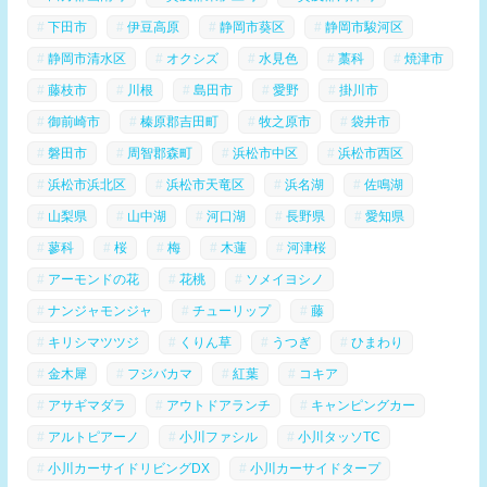
下田市
伊豆高原
静岡市葵区
静岡市駿河区
静岡市清水区
オクシズ
水見色
藁科
焼津市
藤枝市
川根
島田市
愛野
掛川市
御前崎市
榛原郡吉田町
牧之原市
袋井市
磐田市
周智郡森町
浜松市中区
浜松市西区
浜松市浜北区
浜松市天竜区
浜名湖
佐鳴湖
山梨県
山中湖
河口湖
長野県
愛知県
蓼科
桜
梅
木蓮
河津桜
アーモンドの花
花桃
ソメイヨシノ
ナンジャモンジャ
チューリップ
藤
キリシマツツジ
くりん草
うつぎ
ひまわり
金木犀
フジバカマ
紅葉
コキア
アサギマダラ
アウトドアランチ
キャンピングカー
アルトピアーノ
小川ファシル
小川タッソTC
小川カーサイドリビングDX
小川カーサイドタープ