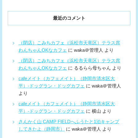
最近のコメント
（閉店）こみちカフェ（浜松市天竜区）テラス席
わんちゃんOKなカフェ
に
waka＠管理人
より
（閉店）こみちカフェ（浜松市天竜区）テラス席
わんちゃんOKなカフェ
に
るるらら母ちゃん
より
cafeメイト（カフェメイト）（静岡市清水区大
平）-ドッグラン・ドッグカフェ
に
waka＠管理人
より
cafeメイト（カフェメイト）（静岡市清水区大
平）-ドッグラン・ドッグカフェ
に
横山
より
さんかく山 CAMP FIELDへふうたと1泊キャンプ
してきたよ（静岡市）
に
waka＠管理人
より