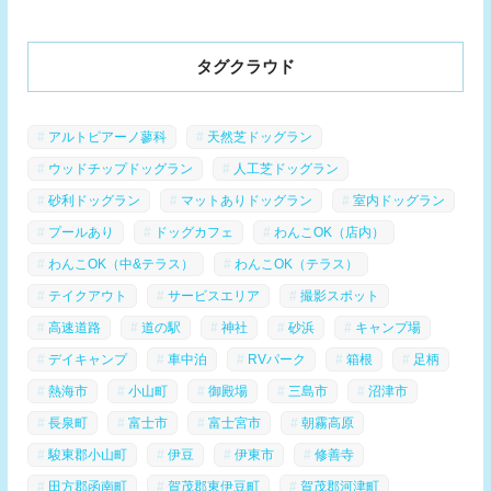
タグクラウド
アルトピアーノ蓼科
天然芝ドッグラン
ウッドチップドッグラン
人工芝ドッグラン
砂利ドッグラン
マットありドッグラン
室内ドッグラン
プールあり
ドッグカフェ
わんこOK（店内）
わんこOK（中&テラス）
わんこOK（テラス）
テイクアウト
サービスエリア
撮影スポット
高速道路
道の駅
神社
砂浜
キャンプ場
デイキャンプ
車中泊
RVパーク
箱根
足柄
熱海市
小山町
御殿場
三島市
沼津市
長泉町
富士市
富士宮市
朝霧高原
駿東郡小山町
伊豆
伊東市
修善寺
田方郡函南町
賀茂郡東伊豆町
賀茂郡河津町