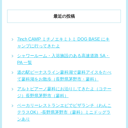
最近の投稿
7inch CAMP ミチノエキミトミ DOG BASE にキ
ャンプに行ってきたよ
シャワールーム・入浴施設のある高速道路 SA・
PA 一覧
道の駅ビーナスライン蓼科湖で蓼科アイスをたべ
て蓼科湖をお散歩（長野県茅野市・蓼科）
アルトピアーノ蓼科にお泊りしてきたよ（コテー
ジ）長野県茅野市（蓼科）
ベーカリーレストランエピでピザランチ（わんこ
テラスOK）-長野県茅野市（蓼科）ミニドッグラ
ンあり