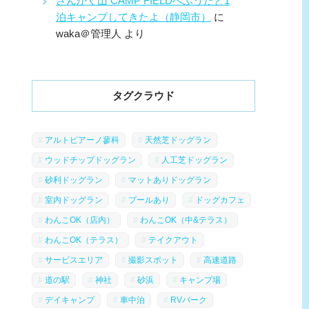
さんかく山 CAMP FIELDへふうたと1
泊キャンプしてきたよ（静岡市）
に
waka＠管理人
より
タグクラウド
アルトピアーノ蓼科
天然芝ドッグラン
ウッドチップドッグラン
人工芝ドッグラン
砂利ドッグラン
マットありドッグラン
室内ドッグラン
プールあり
ドッグカフェ
わんこOK（店内）
わんこOK（中&テラス）
わんこOK（テラス）
テイクアウト
サービスエリア
撮影スポット
高速道路
道の駅
神社
砂浜
キャンプ場
デイキャンプ
車中泊
RVパーク