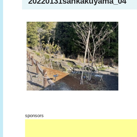
20220131sankakuyama_04
sponsors