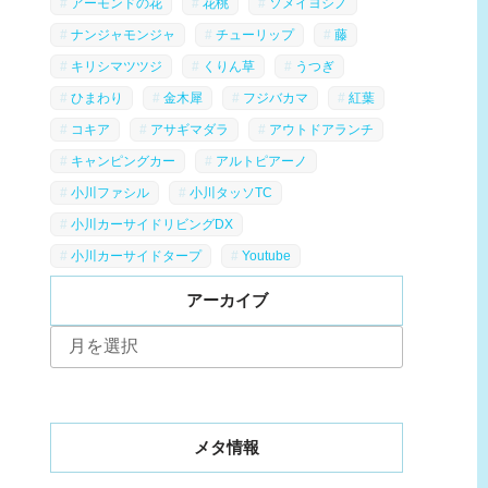
アーモンドの花
花桃
ソメイヨシノ
ナンジャモンジャ
チューリップ
藤
キリシマツツジ
くりん草
うつぎ
ひまわり
金木犀
フジバカマ
紅葉
コキア
アサギマダラ
アウトドアランチ
キャンピングカー
アルトピアーノ
小川ファシル
小川タッソTC
小川カーサイドリビングDX
小川カーサイドタープ
Youtube
アーカイブ
ア
ー
カ
イ
ブ
メタ情報