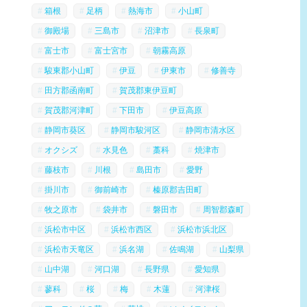
箱根
足柄
熱海市
小山町
御殿場
三島市
沼津市
長泉町
富士市
富士宮市
朝霧高原
駿東郡小山町
伊豆
伊東市
修善寺
田方郡函南町
賀茂郡東伊豆町
賀茂郡河津町
下田市
伊豆高原
静岡市葵区
静岡市駿河区
静岡市清水区
オクシズ
水見色
藁科
焼津市
藤枝市
川根
島田市
愛野
掛川市
御前崎市
榛原郡吉田町
牧之原市
袋井市
磐田市
周智郡森町
浜松市中区
浜松市西区
浜松市浜北区
浜松市天竜区
浜名湖
佐鳴湖
山梨県
山中湖
河口湖
長野県
愛知県
蓼科
桜
梅
木蓮
河津桜