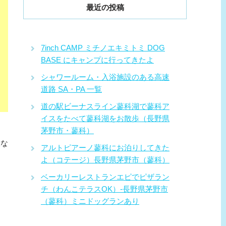
最近の投稿
7inch CAMP ミチノエキミトミ DOG
BASE にキャンプに行ってきたよ
シャワールーム・入浴施設のある高速
道路 SA・PA 一覧
道の駅ビーナスライン蓼科湖で蓼科ア
イスをたべて蓼科湖をお散歩（長野県
茅野市・蓼科）
設な
アルトピアーノ蓼科にお泊りしてきた
よ（コテージ）長野県茅野市（蓼科）
ベーカリーレストランエピでピザラン
チ（わんこテラスOK）-長野県茅野市
（蓼科）ミニドッグランあり