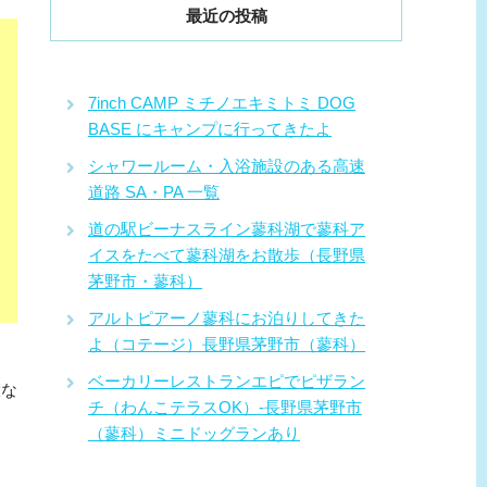
最近の投稿
7inch CAMP ミチノエキミトミ DOG
BASE にキャンプに行ってきたよ
シャワールーム・入浴施設のある高速
道路 SA・PA 一覧
道の駅ビーナスライン蓼科湖で蓼科ア
イスをたべて蓼科湖をお散歩（長野県
茅野市・蓼科）
アルトピアーノ蓼科にお泊りしてきた
よ（コテージ）長野県茅野市（蓼科）
ベーカリーレストランエピでピザラン
設な
チ（わんこテラスOK）-長野県茅野市
（蓼科）ミニドッグランあり