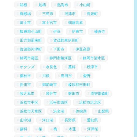
箱根
足柄
熱海市
小山町
御殿場
三島市
沼津市
長泉町
富士市
富士宮市
朝霧高原
駿東郡小山町
伊豆
伊東市
修善寺
田方郡函南町
賀茂郡東伊豆町
賀茂郡河津町
下田市
伊豆高原
静岡市葵区
静岡市駿河区
静岡市清水区
オクシズ
水見色
藁科
焼津市
藤枝市
川根
島田市
愛野
掛川市
御前崎市
榛原郡吉田町
牧之原市
袋井市
磐田市
周智郡森町
浜松市中区
浜松市西区
浜松市浜北区
浜松市天竜区
浜名湖
佐鳴湖
山梨県
山中湖
河口湖
長野県
愛知県
蓼科
桜
梅
木蓮
河津桜