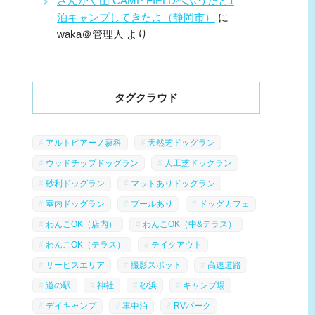
さんかく山 CAMP FIELDへふうたと1
泊キャンプしてきたよ（静岡市）
に
waka＠管理人
より
タグクラウド
アルトピアーノ蓼科
天然芝ドッグラン
ウッドチップドッグラン
人工芝ドッグラン
砂利ドッグラン
マットありドッグラン
室内ドッグラン
プールあり
ドッグカフェ
わんこOK（店内）
わんこOK（中&テラス）
わんこOK（テラス）
テイクアウト
サービスエリア
撮影スポット
高速道路
道の駅
神社
砂浜
キャンプ場
デイキャンプ
車中泊
RVパーク