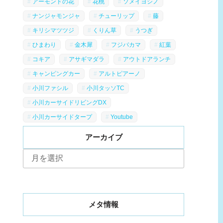
アーモンドの花
花桃
ソメイヨシノ
ナンジャモンジャ
チューリップ
藤
キリシマツツジ
くりん草
うつぎ
ひまわり
金木犀
フジバカマ
紅葉
コキア
アサギマダラ
アウトドアランチ
キャンピングカー
アルトピアーノ
小川ファシル
小川タッソTC
小川カーサイドリビングDX
小川カーサイドタープ
Youtube
アーカイブ
ア
ー
カ
イ
ブ
メタ情報