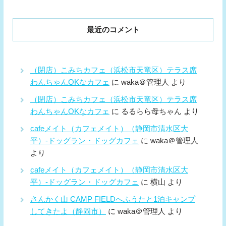
最近のコメント
（閉店）こみちカフェ（浜松市天竜区）テラス席
わんちゃんOKなカフェ
に
waka＠管理人
より
（閉店）こみちカフェ（浜松市天竜区）テラス席
わんちゃんOKなカフェ
に
るるらら母ちゃん
より
cafeメイト（カフェメイト）（静岡市清水区大
平）-ドッグラン・ドッグカフェ
に
waka＠管理人
より
cafeメイト（カフェメイト）（静岡市清水区大
平）-ドッグラン・ドッグカフェ
に
横山
より
さんかく山 CAMP FIELDへふうたと1泊キャンプ
してきたよ（静岡市）
に
waka＠管理人
より