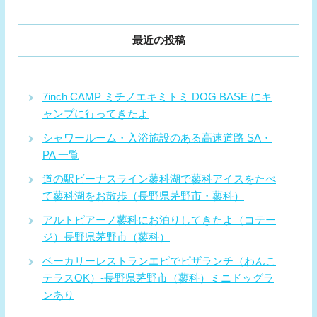
最近の投稿
7inch CAMP ミチノエキミトミ DOG BASE にキ
ャンプに行ってきたよ
シャワールーム・入浴施設のある高速道路 SA・
PA 一覧
道の駅ビーナスライン蓼科湖で蓼科アイスをたべ
て蓼科湖をお散歩（長野県茅野市・蓼科）
アルトピアーノ蓼科にお泊りしてきたよ（コテー
ジ）長野県茅野市（蓼科）
ベーカリーレストランエピでピザランチ（わんこ
テラスOK）-長野県茅野市（蓼科）ミニドッグラ
ンあり