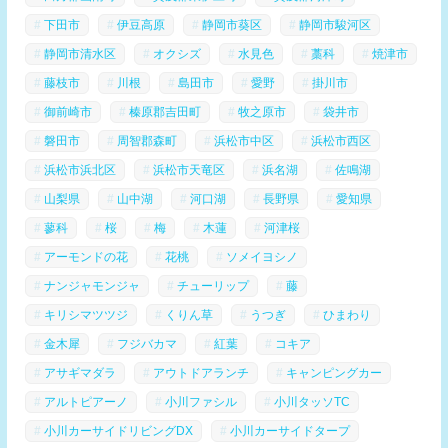
下田市
伊豆高原
静岡市葵区
静岡市駿河区
静岡市清水区
オクシズ
水見色
藁科
焼津市
藤枝市
川根
島田市
愛野
掛川市
御前崎市
榛原郡吉田町
牧之原市
袋井市
磐田市
周智郡森町
浜松市中区
浜松市西区
浜松市浜北区
浜松市天竜区
浜名湖
佐鳴湖
山梨県
山中湖
河口湖
長野県
愛知県
蓼科
桜
梅
木蓮
河津桜
アーモンドの花
花桃
ソメイヨシノ
ナンジャモンジャ
チューリップ
藤
キリシマツツジ
くりん草
うつぎ
ひまわり
金木犀
フジバカマ
紅葉
コキア
アサギマダラ
アウトドアランチ
キャンピングカー
アルトピアーノ
小川ファシル
小川タッソTC
小川カーサイドリビングDX
小川カーサイドタープ