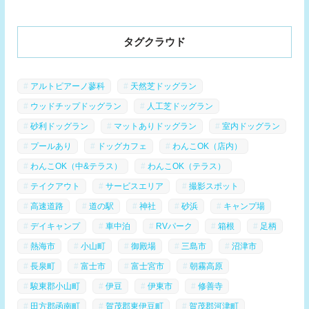
タグクラウド
アルトピアーノ蓼科
天然芝ドッグラン
ウッドチップドッグラン
人工芝ドッグラン
砂利ドッグラン
マットありドッグラン
室内ドッグラン
プールあり
ドッグカフェ
わんこOK（店内）
わんこOK（中&テラス）
わんこOK（テラス）
テイクアウト
サービスエリア
撮影スポット
高速道路
道の駅
神社
砂浜
キャンプ場
デイキャンプ
車中泊
RVパーク
箱根
足柄
熱海市
小山町
御殿場
三島市
沼津市
長泉町
富士市
富士宮市
朝霧高原
駿東郡小山町
伊豆
伊東市
修善寺
田方郡函南町
賀茂郡東伊豆町
賀茂郡河津町