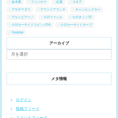
金木犀
フジバカマ
紅葉
コキア
アサギマダラ
アウトドアランチ
キャンピングカー
アルトピアーノ
小川ファシル
小川タッソTC
小川カーサイドリビングDX
小川カーサイドタープ
Youtube
アーカイブ
ア
ー
カ
イ
ブ
メタ情報
ログイン
投稿フィード
コメントフィード