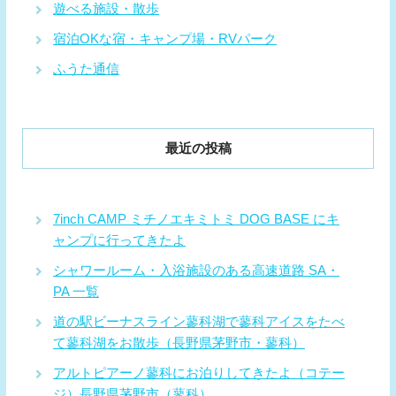
遊べる施設・散歩
宿泊OKな宿・キャンプ場・RVパーク
ふうた通信
最近の投稿
7inch CAMP ミチノエキミトミ DOG BASE にキ
ャンプに行ってきたよ
シャワールーム・入浴施設のある高速道路 SA・
PA 一覧
道の駅ビーナスライン蓼科湖で蓼科アイスをたべ
て蓼科湖をお散歩（長野県茅野市・蓼科）
アルトピアーノ蓼科にお泊りしてきたよ（コテー
ジ）長野県茅野市（蓼科）