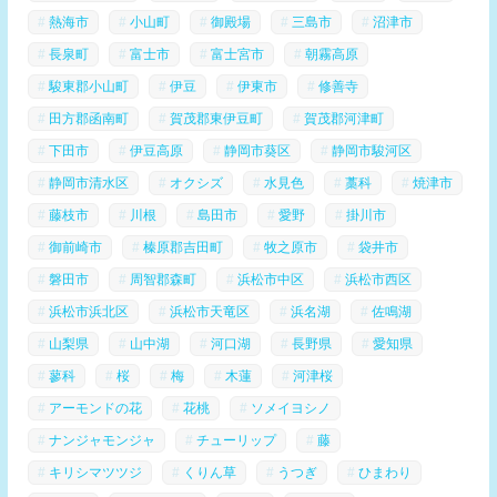
熱海市
小山町
御殿場
三島市
沼津市
長泉町
富士市
富士宮市
朝霧高原
駿東郡小山町
伊豆
伊東市
修善寺
田方郡函南町
賀茂郡東伊豆町
賀茂郡河津町
下田市
伊豆高原
静岡市葵区
静岡市駿河区
静岡市清水区
オクシズ
水見色
藁科
焼津市
藤枝市
川根
島田市
愛野
掛川市
御前崎市
榛原郡吉田町
牧之原市
袋井市
磐田市
周智郡森町
浜松市中区
浜松市西区
浜松市浜北区
浜松市天竜区
浜名湖
佐鳴湖
山梨県
山中湖
河口湖
長野県
愛知県
蓼科
桜
梅
木蓮
河津桜
アーモンドの花
花桃
ソメイヨシノ
ナンジャモンジャ
チューリップ
藤
キリシマツツジ
くりん草
うつぎ
ひまわり