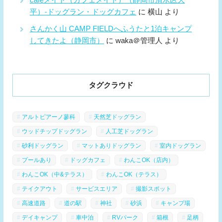
平）-ドッグラン・ドッグカフェ
に
横山
より
さんかく山 CAMP FIELDへふうたと1泊キャンプ
してきたよ（静岡市）
に
waka＠管理人
より
タグクラウド
アルトピアーノ蓼科
天然芝ドッグラン
ウッドチップドッグラン
人工芝ドッグラン
砂利ドッグラン
マットありドッグラン
室内ドッグラン
プールあり
ドッグカフェ
わんこOK（店内）
わんこOK（中&テラス）
わんこOK（テラス）
テイクアウト
サービスエリア
撮影スポット
高速道路
道の駅
神社
砂浜
キャンプ場
デイキャンプ
車中泊
RVパーク
箱根
足柄