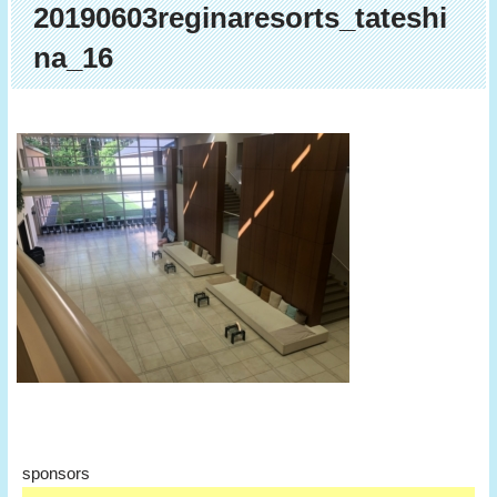
20190603reginaresorts_tateshi
na_16
sponsors