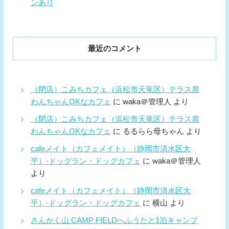
ンあり
最近のコメント
（閉店）こみちカフェ（浜松市天竜区）テラス席
わんちゃんOKなカフェ
に
waka＠管理人
より
（閉店）こみちカフェ（浜松市天竜区）テラス席
わんちゃんOKなカフェ
に
るるらら母ちゃん
より
cafeメイト（カフェメイト）（静岡市清水区大
平）-ドッグラン・ドッグカフェ
に
waka＠管理人
より
cafeメイト（カフェメイト）（静岡市清水区大
平）-ドッグラン・ドッグカフェ
に
横山
より
さんかく山 CAMP FIELDへふうたと1泊キャンプ