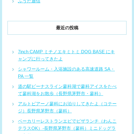
ふうた通信
最近の投稿
7inch CAMP ミチノエキミトミ DOG BASE にキ
ャンプに行ってきたよ
シャワールーム・入浴施設のある高速道路 SA・
PA 一覧
道の駅ビーナスライン蓼科湖で蓼科アイスをたべ
て蓼科湖をお散歩（長野県茅野市・蓼科）
アルトピアーノ蓼科にお泊りしてきたよ（コテー
ジ）長野県茅野市（蓼科）
ベーカリーレストランエピでピザランチ（わんこ
テラスOK）-長野県茅野市（蓼科）ミニドッグラ