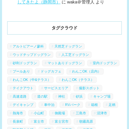
してきたよ（静岡市）
に
waka＠管理人
より
タグクラウド
アルトピアーノ蓼科
天然芝ドッグラン
ウッドチップドッグラン
人工芝ドッグラン
砂利ドッグラン
マットありドッグラン
室内ドッグラン
プールあり
ドッグカフェ
わんこOK（店内）
わんこOK（中&テラス）
わんこOK（テラス）
テイクアウト
サービスエリア
撮影スポット
高速道路
道の駅
神社
砂浜
キャンプ場
デイキャンプ
車中泊
RVパーク
箱根
足柄
熱海市
小山町
御殿場
三島市
沼津市
長泉町
富士市
富士宮市
朝霧高原