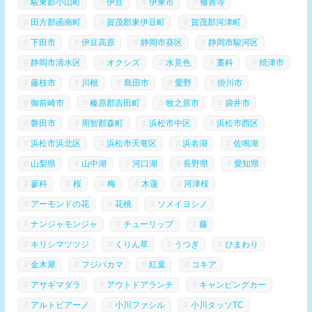
駿東郡小山町
伊豆
伊東市
修善寺
田方郡函南町
賀茂郡東伊豆町
賀茂郡河津町
下田市
伊豆高原
静岡市葵区
静岡市駿河区
静岡市清水区
オクシズ
水見色
藁科
焼津市
藤枝市
川根
島田市
愛野
掛川市
御前崎市
榛原郡吉田町
牧之原市
袋井市
磐田市
周智郡森町
浜松市中区
浜松市西区
浜松市浜北区
浜松市天竜区
浜名湖
佐鳴湖
山梨県
山中湖
河口湖
長野県
愛知県
蓼科
桜
梅
木蓮
河津桜
アーモンドの花
花桃
ソメイヨシノ
ナンジャモンジャ
チューリップ
藤
キリシマツツジ
くりん草
うつぎ
ひまわり
金木犀
フジバカマ
紅葉
コキア
アサギマダラ
アウトドアランチ
キャンピングカー
アルトピアーノ
小川ファシル
小川タッソTC