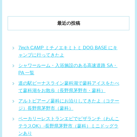
最近の投稿
7inch CAMP ミチノエキミトミ DOG BASE にキ
ャンプに行ってきたよ
シャワールーム・入浴施設のある高速道路 SA・
PA 一覧
道の駅ビーナスライン蓼科湖で蓼科アイスをたべ
て蓼科湖をお散歩（長野県茅野市・蓼科）
アルトピアーノ蓼科にお泊りしてきたよ（コテー
ジ）長野県茅野市（蓼科）
ベーカリーレストランエピでピザランチ（わんこ
テラスOK）-長野県茅野市（蓼科）ミニドッグラ
ンあり