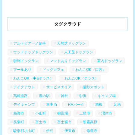
タグクラウド
アルトピアーノ蓼科
天然芝ドッグラン
ウッドチップドッグラン
人工芝ドッグラン
砂利ドッグラン
マットありドッグラン
室内ドッグラン
プールあり
ドッグカフェ
わんこOK（店内）
わんこOK（中&テラス）
わんこOK（テラス）
テイクアウト
サービスエリア
撮影スポット
高速道路
道の駅
神社
砂浜
キャンプ場
デイキャンプ
車中泊
RVパーク
箱根
足柄
熱海市
小山町
御殿場
三島市
沼津市
長泉町
富士市
富士宮市
朝霧高原
駿東郡小山町
伊豆
伊東市
修善寺