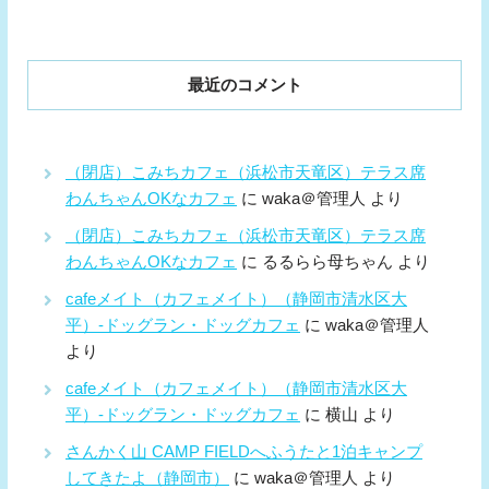
最近のコメント
（閉店）こみちカフェ（浜松市天竜区）テラス席
わんちゃんOKなカフェ
に
waka＠管理人
より
（閉店）こみちカフェ（浜松市天竜区）テラス席
わんちゃんOKなカフェ
に
るるらら母ちゃん
より
cafeメイト（カフェメイト）（静岡市清水区大
平）-ドッグラン・ドッグカフェ
に
waka＠管理人
より
cafeメイト（カフェメイト）（静岡市清水区大
平）-ドッグラン・ドッグカフェ
に
横山
より
さんかく山 CAMP FIELDへふうたと1泊キャンプ
してきたよ（静岡市）
に
waka＠管理人
より