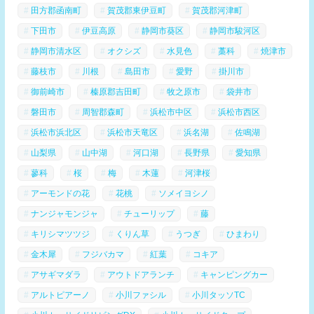
田方郡函南町
賀茂郡東伊豆町
賀茂郡河津町
下田市
伊豆高原
静岡市葵区
静岡市駿河区
静岡市清水区
オクシズ
水見色
藁科
焼津市
藤枝市
川根
島田市
愛野
掛川市
御前崎市
榛原郡吉田町
牧之原市
袋井市
磐田市
周智郡森町
浜松市中区
浜松市西区
浜松市浜北区
浜松市天竜区
浜名湖
佐鳴湖
山梨県
山中湖
河口湖
長野県
愛知県
蓼科
桜
梅
木蓮
河津桜
アーモンドの花
花桃
ソメイヨシノ
ナンジャモンジャ
チューリップ
藤
キリシマツツジ
くりん草
うつぎ
ひまわり
金木犀
フジバカマ
紅葉
コキア
アサギマダラ
アウトドアランチ
キャンピングカー
アルトピアーノ
小川ファシル
小川タッソTC