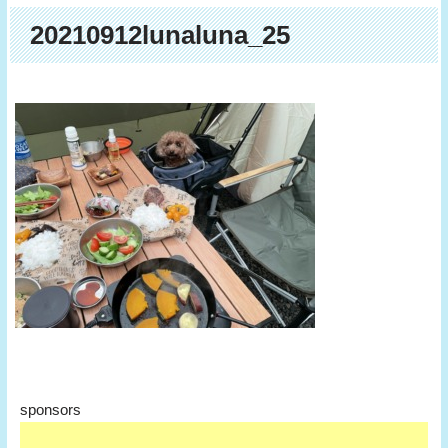
20210912lunaluna_25
sponsors