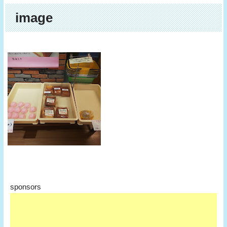
image
sponsors