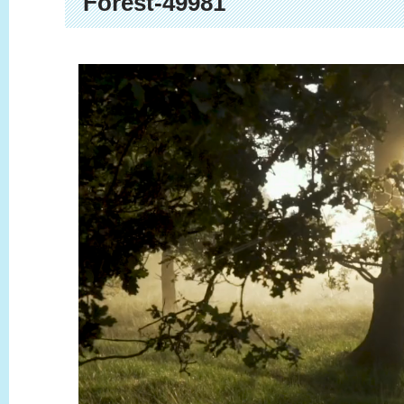
Forest-49981
動
画
プ
レ
ー
ヤ
ー