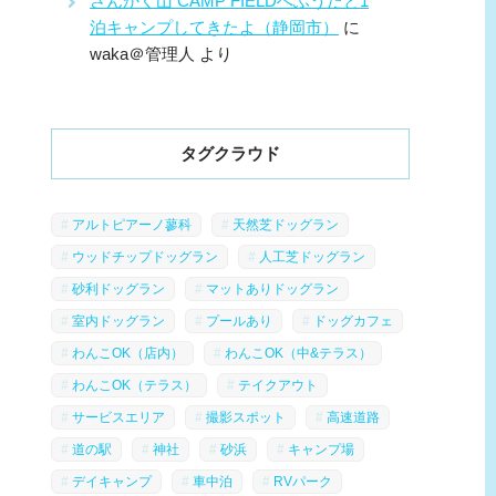
さんかく山 CAMP FIELDへふうたと1
泊キャンプしてきたよ（静岡市）
に
waka＠管理人
より
タグクラウド
アルトピアーノ蓼科
天然芝ドッグラン
ウッドチップドッグラン
人工芝ドッグラン
砂利ドッグラン
マットありドッグラン
室内ドッグラン
プールあり
ドッグカフェ
わんこOK（店内）
わんこOK（中&テラス）
わんこOK（テラス）
テイクアウト
サービスエリア
撮影スポット
高速道路
道の駅
神社
砂浜
キャンプ場
デイキャンプ
車中泊
RVパーク