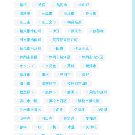
箱根
足柄
熱海市
小山町
御殿場
三島市
沼津市
長泉町
富士市
富士宮市
朝霧高原
駿東郡小山町
伊豆
伊東市
修善寺
田方郡函南町
賀茂郡東伊豆町
賀茂郡河津町
下田市
伊豆高原
静岡市葵区
静岡市駿河区
静岡市清水区
オクシズ
水見色
藁科
焼津市
藤枝市
川根
島田市
愛野
掛川市
御前崎市
榛原郡吉田町
牧之原市
袋井市
磐田市
周智郡森町
浜松市中区
浜松市西区
浜松市浜北区
浜松市天竜区
浜名湖
佐鳴湖
山梨県
山中湖
河口湖
長野県
愛知県
蓼科
桜
梅
木蓮
河津桜