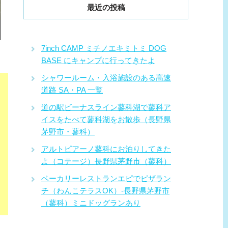
最近の投稿
7inch CAMP ミチノエキミトミ DOG
BASE にキャンプに行ってきたよ
シャワールーム・入浴施設のある高速
道路 SA・PA 一覧
道の駅ビーナスライン蓼科湖で蓼科ア
イスをたべて蓼科湖をお散歩（長野県
茅野市・蓼科）
アルトピアーノ蓼科にお泊りしてきた
よ（コテージ）長野県茅野市（蓼科）
ベーカリーレストランエピでピザラン
チ（わんこテラスOK）-長野県茅野市
（蓼科）ミニドッグランあり