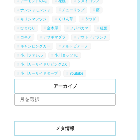
アーモンドの花
花桃
ソメイヨシノ
ナンジャモンジャ
チューリップ
藤
キリシマツツジ
くりん草
うつぎ
ひまわり
金木犀
フジバカマ
紅葉
コキア
アサギマダラ
アウトドアランチ
キャンピングカー
アルトピアーノ
小川ファシル
小川タッソTC
小川カーサイドリビングDX
小川カーサイドタープ
Youtube
アーカイブ
ア
ー
カ
イ
ブ
メタ情報