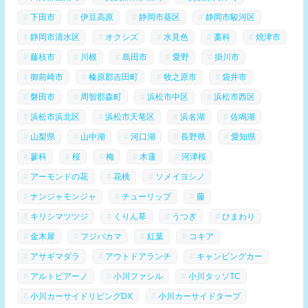
下田市
伊豆高原
静岡市葵区
静岡市駿河区
静岡市清水区
オクシズ
水見色
藁科
焼津市
藤枝市
川根
島田市
愛野
掛川市
御前崎市
榛原郡吉田町
牧之原市
袋井市
磐田市
周智郡森町
浜松市中区
浜松市西区
浜松市浜北区
浜松市天竜区
浜名湖
佐鳴湖
山梨県
山中湖
河口湖
長野県
愛知県
蓼科
桜
梅
木蓮
河津桜
アーモンドの花
花桃
ソメイヨシノ
ナンジャモンジャ
チューリップ
藤
キリシマツツジ
くりん草
うつぎ
ひまわり
金木犀
フジバカマ
紅葉
コキア
アサギマダラ
アウトドアランチ
キャンピングカー
アルトピアーノ
小川ファシル
小川タッソTC
小川カーサイドリビングDX
小川カーサイドタープ