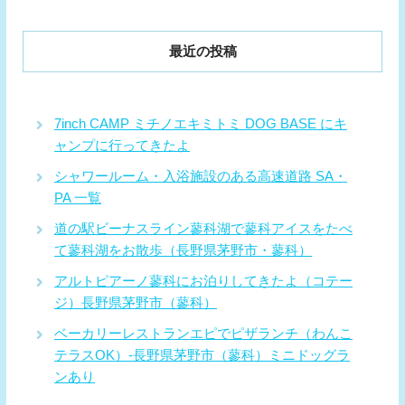
最近の投稿
7inch CAMP ミチノエキミトミ DOG BASE にキ
ャンプに行ってきたよ
シャワールーム・入浴施設のある高速道路 SA・
PA 一覧
道の駅ビーナスライン蓼科湖で蓼科アイスをたべ
て蓼科湖をお散歩（長野県茅野市・蓼科）
アルトピアーノ蓼科にお泊りしてきたよ（コテー
ジ）長野県茅野市（蓼科）
ベーカリーレストランエピでピザランチ（わんこ
テラスOK）-長野県茅野市（蓼科）ミニドッグラ
ンあり