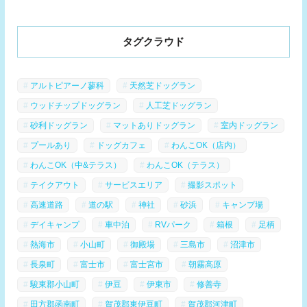
タグクラウド
アルトピアーノ蓼科
天然芝ドッグラン
ウッドチップドッグラン
人工芝ドッグラン
砂利ドッグラン
マットありドッグラン
室内ドッグラン
プールあり
ドッグカフェ
わんこOK（店内）
わんこOK（中&テラス）
わんこOK（テラス）
テイクアウト
サービスエリア
撮影スポット
高速道路
道の駅
神社
砂浜
キャンプ場
デイキャンプ
車中泊
RVパーク
箱根
足柄
熱海市
小山町
御殿場
三島市
沼津市
長泉町
富士市
富士宮市
朝霧高原
駿東郡小山町
伊豆
伊東市
修善寺
田方郡函南町
賀茂郡東伊豆町
賀茂郡河津町