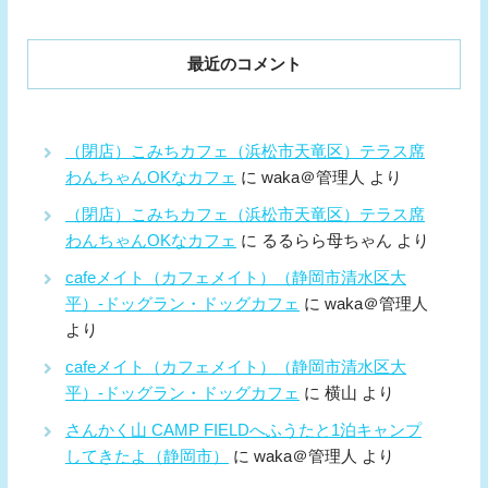
最近のコメント
（閉店）こみちカフェ（浜松市天竜区）テラス席
わんちゃんOKなカフェ
に
waka＠管理人
より
（閉店）こみちカフェ（浜松市天竜区）テラス席
わんちゃんOKなカフェ
に
るるらら母ちゃん
より
cafeメイト（カフェメイト）（静岡市清水区大
平）-ドッグラン・ドッグカフェ
に
waka＠管理人
より
cafeメイト（カフェメイト）（静岡市清水区大
平）-ドッグラン・ドッグカフェ
に
横山
より
さんかく山 CAMP FIELDへふうたと1泊キャンプ
してきたよ（静岡市）
に
waka＠管理人
より