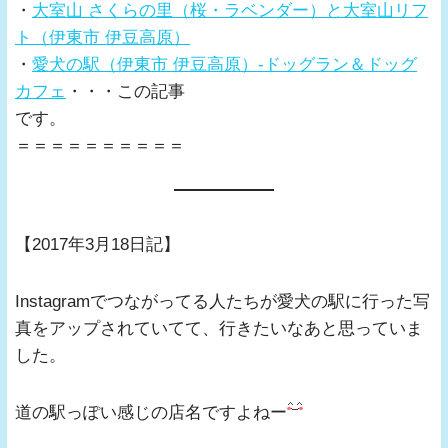
・
大室山 さくらの里（桜・ラベンダー）と大室山リフ
ト（伊東市 伊豆高原）
・
愛犬の駅（伊東市 伊豆高原）-ドッグラン＆ドッグ
カフェ
・・・この記事
です。
＝＝＝＝＝＝＝＝＝＝
【2017年3月18日記】
Instagramでつながってる人たちが愛犬の駅に行った写
真をアップされていてて、行きたいなあと思っていま
した。
道の駅っぽい感じの店名ですよねー