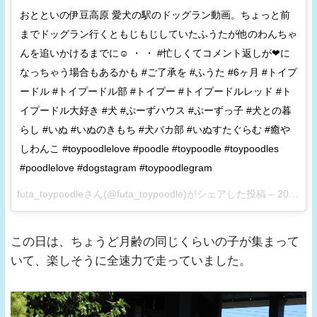
おとといの伊豆高原 愛犬の駅のドッグラン動画。ちょっと前
までドッグラン行くともじもじしていたふうたが他のわんちゃ
んを追いかけるまでに☺ ・ ・ #忙しくてコメント返しが❤に
なっちゃう場合もあるかも #ご了承を #ふうた #6ヶ月 #トイプ
ードル #トイプードル部 #トイプー #トイプードルレッド #ト
イプードル大好き #犬 #ぷーずハウス #ぷーずっ子 #犬との暮
らし #いぬ #いぬのきもち #犬バカ部 #いぬすたぐらむ #癒や
しわんこ #toypoodlelove #poodle #toypoodle #toypoodles
#poodlelove #dogstagram #toypoodlegram
futa_toypoodleさん(@futa_toypoodle)がシェアした投稿 –
2017 3月 4 7:11午後 PST
この日は、ちょうど月齢の同じくらいの子が集まって
いて、楽しそうに全速力で走っていました。