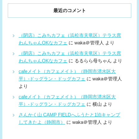
最近のコメント
（閉店）こみちカフェ（浜松市天竜区）テラス席
わんちゃんOKなカフェ
に
waka＠管理人
より
（閉店）こみちカフェ（浜松市天竜区）テラス席
わんちゃんOKなカフェ
に
るるらら母ちゃん
より
cafeメイト（カフェメイト）（静岡市清水区大
平）-ドッグラン・ドッグカフェ
に
waka＠管理人
より
cafeメイト（カフェメイト）（静岡市清水区大
平）-ドッグラン・ドッグカフェ
に
横山
より
さんかく山 CAMP FIELDへふうたと1泊キャンプ
してきたよ（静岡市）
に
waka＠管理人
より