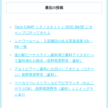
最近の投稿
7inch CAMP ミチノエキミトミ DOG BASE にキ
ャンプに行ってきたよ
シャワールーム・入浴施設のある高速道路 SA・
PA 一覧
道の駅ビーナスライン蓼科湖で蓼科アイスをたべ
て蓼科湖をお散歩（長野県茅野市・蓼科）
アルトピアーノ蓼科にお泊りしてきたよ（コテー
ジ）長野県茅野市（蓼科）
ベーカリーレストランエピでピザランチ（わんこ
テラスOK）-長野県茅野市（蓼科）ミニドッグラ
ンあり