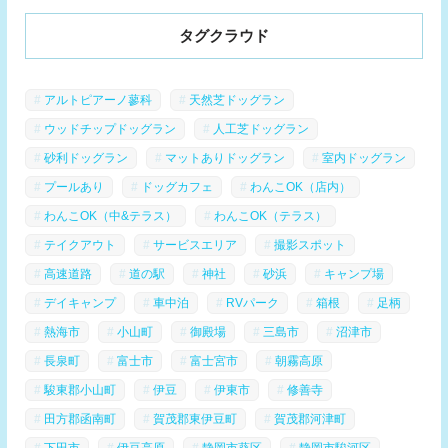
タグクラウド
アルトピアーノ蓼科
天然芝ドッグラン
ウッドチップドッグラン
人工芝ドッグラン
砂利ドッグラン
マットありドッグラン
室内ドッグラン
プールあり
ドッグカフェ
わんこOK（店内）
わんこOK（中&テラス）
わんこOK（テラス）
テイクアウト
サービスエリア
撮影スポット
高速道路
道の駅
神社
砂浜
キャンプ場
デイキャンプ
車中泊
RVパーク
箱根
足柄
熱海市
小山町
御殿場
三島市
沼津市
長泉町
富士市
富士宮市
朝霧高原
駿東郡小山町
伊豆
伊東市
修善寺
田方郡函南町
賀茂郡東伊豆町
賀茂郡河津町
下田市
伊豆高原
静岡市葵区
静岡市駿河区