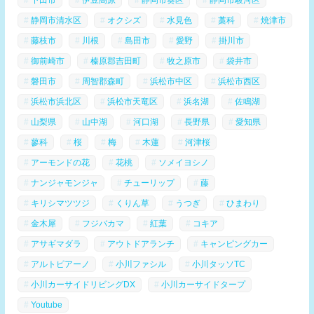
静岡市清水区
オクシズ
水見色
藁科
焼津市
藤枝市
川根
島田市
愛野
掛川市
御前崎市
榛原郡吉田町
牧之原市
袋井市
磐田市
周智郡森町
浜松市中区
浜松市西区
浜松市浜北区
浜松市天竜区
浜名湖
佐鳴湖
山梨県
山中湖
河口湖
長野県
愛知県
蓼科
桜
梅
木蓮
河津桜
アーモンドの花
花桃
ソメイヨシノ
ナンジャモンジャ
チューリップ
藤
キリシマツツジ
くりん草
うつぎ
ひまわり
金木犀
フジバカマ
紅葉
コキア
アサギマダラ
アウトドアランチ
キャンピングカー
アルトピアーノ
小川ファシル
小川タッソTC
小川カーサイドリビングDX
小川カーサイドタープ
Youtube