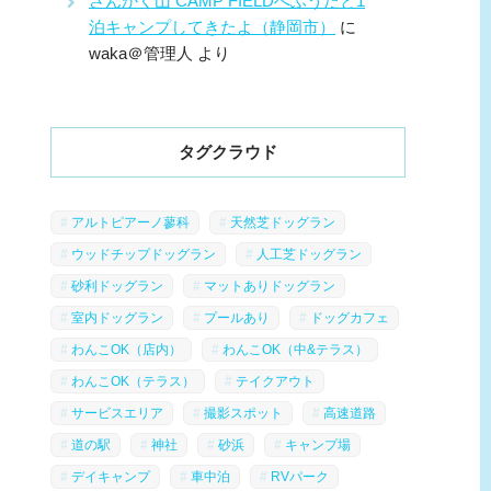
さんかく山 CAMP FIELDへふうたと1
泊キャンプしてきたよ（静岡市）
に
waka＠管理人
より
タグクラウド
アルトピアーノ蓼科
天然芝ドッグラン
ウッドチップドッグラン
人工芝ドッグラン
砂利ドッグラン
マットありドッグラン
室内ドッグラン
プールあり
ドッグカフェ
わんこOK（店内）
わんこOK（中&テラス）
わんこOK（テラス）
テイクアウト
サービスエリア
撮影スポット
高速道路
道の駅
神社
砂浜
キャンプ場
デイキャンプ
車中泊
RVパーク