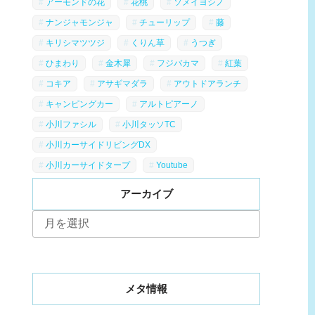
アーモンドの花
花桃
ソメイヨシノ
ナンジャモンジャ
チューリップ
藤
キリシマツツジ
くりん草
うつぎ
ひまわり
金木犀
フジバカマ
紅葉
コキア
アサギマダラ
アウトドアランチ
キャンピングカー
アルトピアーノ
小川ファシル
小川タッソTC
小川カーサイドリビングDX
小川カーサイドタープ
Youtube
アーカイブ
ア
ー
カ
イ
ブ
メタ情報