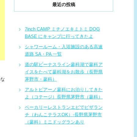
最近の投稿
7inch CAMP ミチノエキミトミ DOG
BASE にキャンプに行ってきたよ
シャワールーム・入浴施設のある高速
道路 SA・PA 一覧
道の駅ビーナスライン蓼科湖で蓼科ア
イスをたべて蓼科湖をお散歩（長野県
設な
茅野市・蓼科）
アルトピアーノ蓼科にお泊りしてきた
よ（コテージ）長野県茅野市（蓼科）
ベーカリーレストランエピでピザラン
チ（わんこテラスOK）-長野県茅野市
（蓼科）ミニドッグランあり