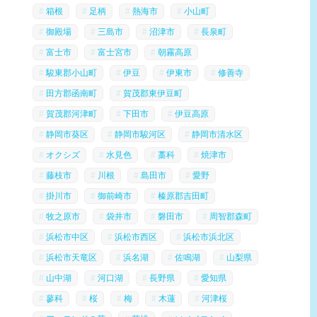
箱根
足柄
熱海市
小山町
御殿場
三島市
沼津市
長泉町
富士市
富士宮市
朝霧高原
駿東郡小山町
伊豆
伊東市
修善寺
田方郡函南町
賀茂郡東伊豆町
賀茂郡河津町
下田市
伊豆高原
静岡市葵区
静岡市駿河区
静岡市清水区
オクシズ
水見色
藁科
焼津市
藤枝市
川根
島田市
愛野
掛川市
御前崎市
榛原郡吉田町
牧之原市
袋井市
磐田市
周智郡森町
浜松市中区
浜松市西区
浜松市浜北区
浜松市天竜区
浜名湖
佐鳴湖
山梨県
山中湖
河口湖
長野県
愛知県
蓼科
桜
梅
木蓮
河津桜