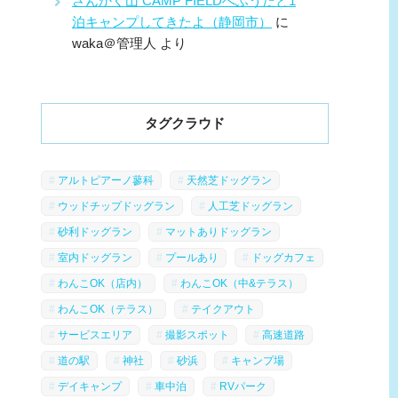
さんかく山 CAMP FIELDへふうたと1
泊キャンプしてきたよ（静岡市）
に
waka＠管理人
より
タグクラウド
アルトピアーノ蓼科
天然芝ドッグラン
ウッドチップドッグラン
人工芝ドッグラン
砂利ドッグラン
マットありドッグラン
室内ドッグラン
プールあり
ドッグカフェ
わんこOK（店内）
わんこOK（中&テラス）
わんこOK（テラス）
テイクアウト
サービスエリア
撮影スポット
高速道路
道の駅
神社
砂浜
キャンプ場
デイキャンプ
車中泊
RVパーク