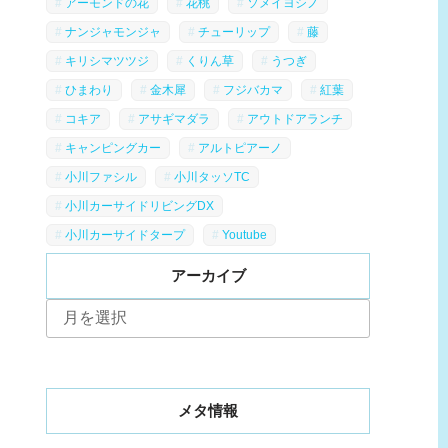
アーモンドの花
花桃
ソメイヨシノ
ナンジャモンジャ
チューリップ
藤
キリシマツツジ
くりん草
うつぎ
ひまわり
金木犀
フジバカマ
紅葉
コキア
アサギマダラ
アウトドアランチ
キャンピングカー
アルトピアーノ
小川ファシル
小川タッソTC
小川カーサイドリビングDX
小川カーサイドタープ
Youtube
アーカイブ
ア
ー
カ
イ
ブ
メタ情報