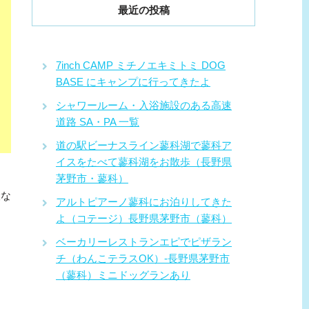
最近の投稿
7inch CAMP ミチノエキミトミ DOG
BASE にキャンプに行ってきたよ
シャワールーム・入浴施設のある高速
道路 SA・PA 一覧
道の駅ビーナスライン蓼科湖で蓼科ア
イスをたべて蓼科湖をお散歩（長野県
茅野市・蓼科）
設な
アルトピアーノ蓼科にお泊りしてきた
よ（コテージ）長野県茅野市（蓼科）
ベーカリーレストランエピでピザラン
チ（わんこテラスOK）-長野県茅野市
（蓼科）ミニドッグランあり