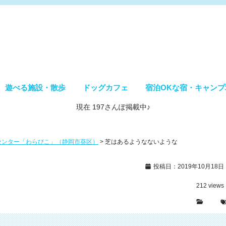
遊べる施設・散歩
ドッグカフェ
宿泊OKな宿・キャンプ
現在 197さんぽ掲載中♪
流センター「わらびこ」（静岡市葵区）
>
芝はあるようなないような
投稿日：2019年10月18日
212
views