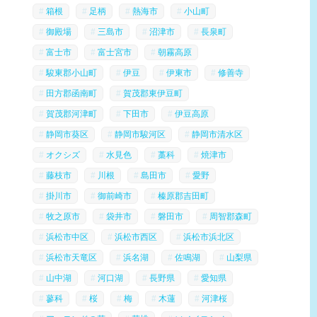
箱根
足柄
熱海市
小山町
御殿場
三島市
沼津市
長泉町
富士市
富士宮市
朝霧高原
駿東郡小山町
伊豆
伊東市
修善寺
田方郡函南町
賀茂郡東伊豆町
賀茂郡河津町
下田市
伊豆高原
静岡市葵区
静岡市駿河区
静岡市清水区
オクシズ
水見色
藁科
焼津市
藤枝市
川根
島田市
愛野
掛川市
御前崎市
榛原郡吉田町
牧之原市
袋井市
磐田市
周智郡森町
浜松市中区
浜松市西区
浜松市浜北区
浜松市天竜区
浜名湖
佐鳴湖
山梨県
山中湖
河口湖
長野県
愛知県
蓼科
桜
梅
木蓮
河津桜