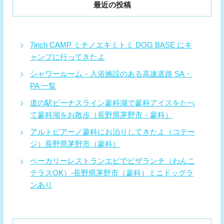
最近の投稿
7inch CAMP ミチノエキミトミ DOG BASE にキ
ャンプに行ってきたよ
シャワールーム・入浴施設のある高速道路 SA・
PA 一覧
道の駅ビーナスライン蓼科湖で蓼科アイスをたべ
て蓼科湖をお散歩（長野県茅野市・蓼科）
アルトピアーノ蓼科にお泊りしてきたよ（コテー
ジ）長野県茅野市（蓼科）
ベーカリーレストランエピでピザランチ（わんこ
テラスOK）-長野県茅野市（蓼科）ミニドッグラ
ンあり