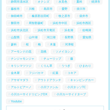
静岡市清水区
オクシズ
水見色
藁科
焼津市
藤枝市
川根
島田市
愛野
掛川市
御前崎市
榛原郡吉田町
牧之原市
袋井市
磐田市
周智郡森町
浜松市中区
浜松市西区
浜松市浜北区
浜松市天竜区
浜名湖
佐鳴湖
山梨県
山中湖
河口湖
長野県
愛知県
蓼科
桜
梅
木蓮
河津桜
アーモンドの花
花桃
ソメイヨシノ
ナンジャモンジャ
チューリップ
藤
キリシマツツジ
くりん草
うつぎ
ひまわり
金木犀
フジバカマ
紅葉
コキア
アサギマダラ
アウトドアランチ
キャンピングカー
アルトピアーノ
小川ファシル
小川タッソTC
小川カーサイドリビングDX
小川カーサイドタープ
Youtube