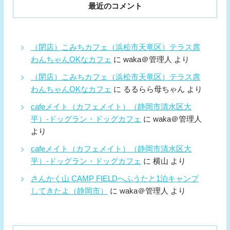
最近のコメント
（閉店）こみちカフェ（浜松市天竜区）テラス席
わんちゃんOKなカフェ
に
waka＠管理人
より
（閉店）こみちカフェ（浜松市天竜区）テラス席
わんちゃんOKなカフェ
に
るるらら母ちゃん
より
cafeメイト（カフェメイト）（静岡市清水区大
平）-ドッグラン・ドッグカフェ
に
waka＠管理人
より
cafeメイト（カフェメイト）（静岡市清水区大
平）-ドッグラン・ドッグカフェ
に
横山
より
さんかく山 CAMP FIELDへふうたと1泊キャンプ
してきたよ（静岡市）
に
waka＠管理人
より