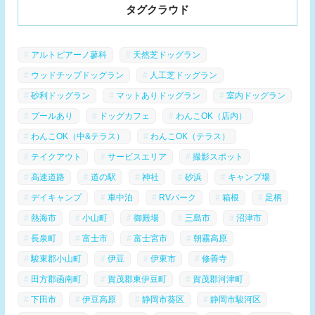
タグクラウド
アルトピアーノ蓼科
天然芝ドッグラン
ウッドチップドッグラン
人工芝ドッグラン
砂利ドッグラン
マットありドッグラン
室内ドッグラン
プールあり
ドッグカフェ
わんこOK（店内）
わんこOK（中&テラス）
わんこOK（テラス）
テイクアウト
サービスエリア
撮影スポット
高速道路
道の駅
神社
砂浜
キャンプ場
デイキャンプ
車中泊
RVパーク
箱根
足柄
熱海市
小山町
御殿場
三島市
沼津市
長泉町
富士市
富士宮市
朝霧高原
駿東郡小山町
伊豆
伊東市
修善寺
田方郡函南町
賀茂郡東伊豆町
賀茂郡河津町
下田市
伊豆高原
静岡市葵区
静岡市駿河区