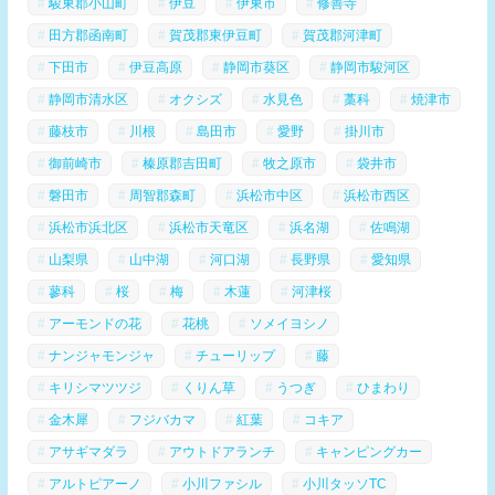
駿東郡小山町
伊豆
伊東市
修善寺
田方郡函南町
賀茂郡東伊豆町
賀茂郡河津町
下田市
伊豆高原
静岡市葵区
静岡市駿河区
静岡市清水区
オクシズ
水見色
藁科
焼津市
藤枝市
川根
島田市
愛野
掛川市
御前崎市
榛原郡吉田町
牧之原市
袋井市
磐田市
周智郡森町
浜松市中区
浜松市西区
浜松市浜北区
浜松市天竜区
浜名湖
佐鳴湖
山梨県
山中湖
河口湖
長野県
愛知県
蓼科
桜
梅
木蓮
河津桜
アーモンドの花
花桃
ソメイヨシノ
ナンジャモンジャ
チューリップ
藤
キリシマツツジ
くりん草
うつぎ
ひまわり
金木犀
フジバカマ
紅葉
コキア
アサギマダラ
アウトドアランチ
キャンピングカー
アルトピアーノ
小川ファシル
小川タッソTC