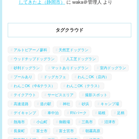
してきたよ（静岡市）
に
waka＠管理人
より
タグクラウド
アルトピアーノ蓼科
天然芝ドッグラン
ウッドチップドッグラン
人工芝ドッグラン
砂利ドッグラン
マットありドッグラン
室内ドッグラン
プールあり
ドッグカフェ
わんこOK（店内）
わんこOK（中&テラス）
わんこOK（テラス）
テイクアウト
サービスエリア
撮影スポット
高速道路
道の駅
神社
砂浜
キャンプ場
デイキャンプ
車中泊
RVパーク
箱根
足柄
熱海市
小山町
御殿場
三島市
沼津市
長泉町
富士市
富士宮市
朝霧高原