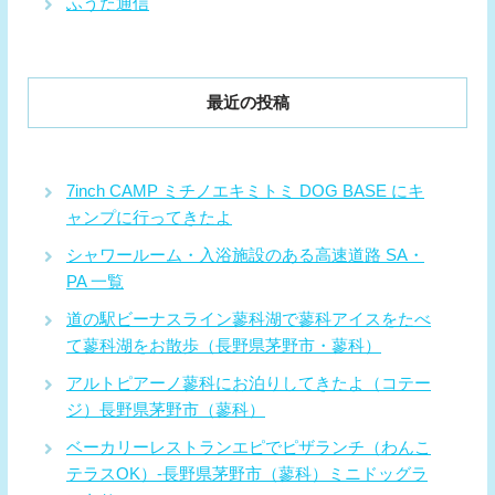
ふうた通信
最近の投稿
7inch CAMP ミチノエキミトミ DOG BASE にキ
ャンプに行ってきたよ
シャワールーム・入浴施設のある高速道路 SA・
PA 一覧
道の駅ビーナスライン蓼科湖で蓼科アイスをたべ
て蓼科湖をお散歩（長野県茅野市・蓼科）
アルトピアーノ蓼科にお泊りしてきたよ（コテー
ジ）長野県茅野市（蓼科）
ベーカリーレストランエピでピザランチ（わんこ
テラスOK）-長野県茅野市（蓼科）ミニドッグラ