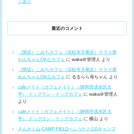
ンあり
最近のコメント
（閉店）こみちカフェ（浜松市天竜区）テラス席
わんちゃんOKなカフェ
に
waka＠管理人
より
（閉店）こみちカフェ（浜松市天竜区）テラス席
わんちゃんOKなカフェ
に
るるらら母ちゃん
より
cafeメイト（カフェメイト）（静岡市清水区大
平）-ドッグラン・ドッグカフェ
に
waka＠管理人
より
cafeメイト（カフェメイト）（静岡市清水区大
平）-ドッグラン・ドッグカフェ
に
横山
より
さんかく山 CAMP FIELDへふうたと1泊キャンプ