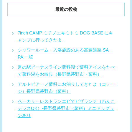
最近の投稿
7inch CAMP ミチノエキミトミ DOG BASE にキ
ャンプに行ってきたよ
シャワールーム・入浴施設のある高速道路 SA・
PA 一覧
道の駅ビーナスライン蓼科湖で蓼科アイスをたべ
て蓼科湖をお散歩（長野県茅野市・蓼科）
アルトピアーノ蓼科にお泊りしてきたよ（コテー
ジ）長野県茅野市（蓼科）
ベーカリーレストランエピでピザランチ（わんこ
テラスOK）-長野県茅野市（蓼科）ミニドッグラ
ンあり