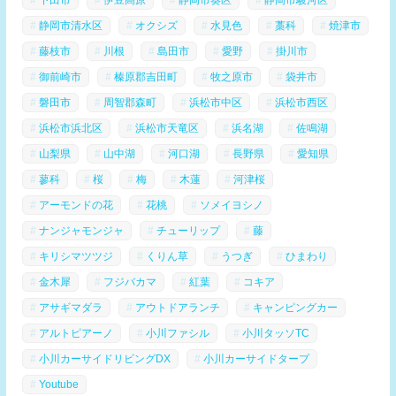
静岡市清水区
オクシズ
水見色
藁科
焼津市
藤枝市
川根
島田市
愛野
掛川市
御前崎市
榛原郡吉田町
牧之原市
袋井市
磐田市
周智郡森町
浜松市中区
浜松市西区
浜松市浜北区
浜松市天竜区
浜名湖
佐鳴湖
山梨県
山中湖
河口湖
長野県
愛知県
蓼科
桜
梅
木蓮
河津桜
アーモンドの花
花桃
ソメイヨシノ
ナンジャモンジャ
チューリップ
藤
キリシマツツジ
くりん草
うつぎ
ひまわり
金木犀
フジバカマ
紅葉
コキア
アサギマダラ
アウトドアランチ
キャンピングカー
アルトピアーノ
小川ファシル
小川タッソTC
小川カーサイドリビングDX
小川カーサイドタープ
Youtube