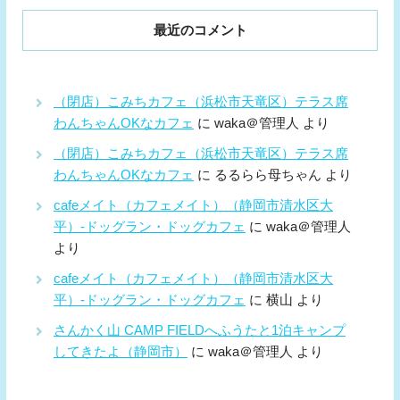
最近のコメント
（閉店）こみちカフェ（浜松市天竜区）テラス席
わんちゃんOKなカフェ
に
waka＠管理人
より
（閉店）こみちカフェ（浜松市天竜区）テラス席
わんちゃんOKなカフェ
に
るるらら母ちゃん
より
cafeメイト（カフェメイト）（静岡市清水区大
平）-ドッグラン・ドッグカフェ
に
waka＠管理人
より
cafeメイト（カフェメイト）（静岡市清水区大
平）-ドッグラン・ドッグカフェ
に
横山
より
さんかく山 CAMP FIELDへふうたと1泊キャンプ
してきたよ（静岡市）
に
waka＠管理人
より