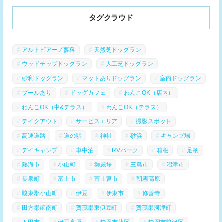
タグクラウド
アルトピアーノ蓼科
天然芝ドッグラン
ウッドチップドッグラン
人工芝ドッグラン
砂利ドッグラン
マットありドッグラン
室内ドッグラン
プールあり
ドッグカフェ
わんこOK（店内）
わんこOK（中&テラス）
わんこOK（テラス）
テイクアウト
サービスエリア
撮影スポット
高速道路
道の駅
神社
砂浜
キャンプ場
デイキャンプ
車中泊
RVパーク
箱根
足柄
熱海市
小山町
御殿場
三島市
沼津市
長泉町
富士市
富士宮市
朝霧高原
駿東郡小山町
伊豆
伊東市
修善寺
田方郡函南町
賀茂郡東伊豆町
賀茂郡河津町
下田市
伊豆高原
静岡市葵区
静岡市駿河区