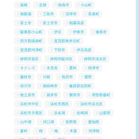
箱根
足柄
熱海市
小山町
御殿場
三島市
沼津市
長泉町
富士市
富士宮市
朝霧高原
駿東郡小山町
伊豆
伊東市
修善寺
田方郡函南町
賀茂郡東伊豆町
賀茂郡河津町
下田市
伊豆高原
静岡市葵区
静岡市駿河区
静岡市清水区
オクシズ
水見色
藁科
焼津市
藤枝市
川根
島田市
愛野
掛川市
御前崎市
榛原郡吉田町
牧之原市
袋井市
磐田市
周智郡森町
浜松市中区
浜松市西区
浜松市浜北区
浜松市天竜区
浜名湖
佐鳴湖
山梨県
山中湖
河口湖
長野県
愛知県
蓼科
桜
梅
木蓮
河津桜