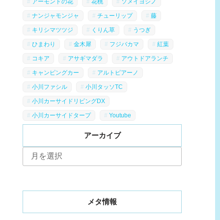
アーモンドの花
花桃
ソメイヨシノ
ナンジャモンジャ
チューリップ
藤
キリシマツツジ
くりん草
うつぎ
ひまわり
金木犀
フジバカマ
紅葉
コキア
アサギマダラ
アウトドアランチ
キャンピングカー
アルトピアーノ
小川ファシル
小川タッソTC
小川カーサイドリビングDX
小川カーサイドタープ
Youtube
アーカイブ
ア
ー
カ
イ
ブ
メタ情報