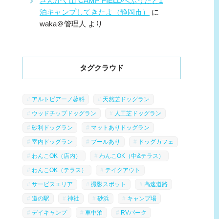
さんかく山 CAMP FIELDへふうたと1
泊キャンプしてきたよ（静岡市）
に
waka＠管理人
より
タグクラウド
アルトピアーノ蓼科
天然芝ドッグラン
ウッドチップドッグラン
人工芝ドッグラン
砂利ドッグラン
マットありドッグラン
室内ドッグラン
プールあり
ドッグカフェ
わんこOK（店内）
わんこOK（中&テラス）
わんこOK（テラス）
テイクアウト
サービスエリア
撮影スポット
高速道路
道の駅
神社
砂浜
キャンプ場
デイキャンプ
車中泊
RVパーク