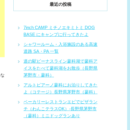
最近の投稿
7inch CAMP ミチノエキミトミ DOG
BASE にキャンプに行ってきたよ
シャワールーム・入浴施設のある高速
道路 SA・PA 一覧
道の駅ビーナスライン蓼科湖で蓼科ア
イスをたべて蓼科湖をお散歩（長野県
設な
茅野市・蓼科）
アルトピアーノ蓼科にお泊りしてきた
よ（コテージ）長野県茅野市（蓼科）
ベーカリーレストランエピでピザラン
チ（わんこテラスOK）-長野県茅野市
（蓼科）ミニドッグランあり