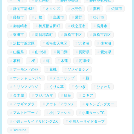
静岡市清水区
オクシズ
水見色
藁科
焼津市
藤枝市
川根
島田市
愛野
掛川市
御前崎市
榛原郡吉田町
牧之原市
袋井市
磐田市
周智郡森町
浜松市中区
浜松市西区
浜松市浜北区
浜松市天竜区
浜名湖
佐鳴湖
山梨県
山中湖
河口湖
長野県
愛知県
蓼科
桜
梅
木蓮
河津桜
アーモンドの花
花桃
ソメイヨシノ
ナンジャモンジャ
チューリップ
藤
キリシマツツジ
くりん草
うつぎ
ひまわり
金木犀
フジバカマ
紅葉
コキア
アサギマダラ
アウトドアランチ
キャンピングカー
アルトピアーノ
小川ファシル
小川タッソTC
小川カーサイドリビングDX
小川カーサイドタープ
Youtube