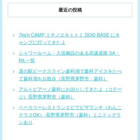
最近の投稿
7inch CAMP ミチノエキミトミ DOG BASE にキ
ャンプに行ってきたよ
シャワールーム・入浴施設のある高速道路 SA・
PA 一覧
道の駅ビーナスライン蓼科湖で蓼科アイスをたべ
て蓼科湖をお散歩（長野県茅野市・蓼科）
アルトピアーノ蓼科にお泊りしてきたよ（コテー
ジ）長野県茅野市（蓼科）
ベーカリーレストランエピでピザランチ（わんこ
テラスOK）-長野県茅野市（蓼科）ミニドッグラ
ンあり