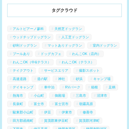
タグクラウド
アルトピアーノ蓼科
天然芝ドッグラン
ウッドチップドッグラン
人工芝ドッグラン
砂利ドッグラン
マットありドッグラン
室内ドッグラン
プールあり
ドッグカフェ
わんこOK（店内）
わんこOK（中&テラス）
わんこOK（テラス）
テイクアウト
サービスエリア
撮影スポット
高速道路
道の駅
神社
砂浜
キャンプ場
デイキャンプ
車中泊
RVパーク
箱根
足柄
熱海市
小山町
御殿場
三島市
沼津市
長泉町
富士市
富士宮市
朝霧高原
駿東郡小山町
伊豆
伊東市
修善寺
田方郡函南町
賀茂郡東伊豆町
賀茂郡河津町
下田市
伊豆高原
静岡市葵区
静岡市駿河区