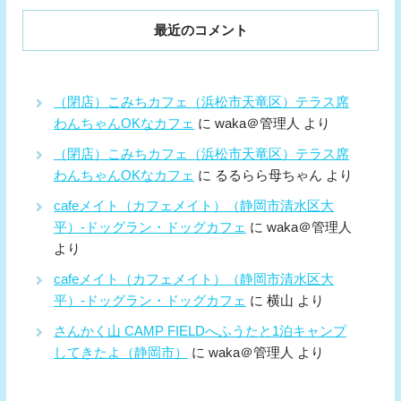
最近のコメント
（閉店）こみちカフェ（浜松市天竜区）テラス席
わんちゃんOKなカフェ
に
waka＠管理人
より
（閉店）こみちカフェ（浜松市天竜区）テラス席
わんちゃんOKなカフェ
に
るるらら母ちゃん
より
cafeメイト（カフェメイト）（静岡市清水区大
平）-ドッグラン・ドッグカフェ
に
waka＠管理人
より
cafeメイト（カフェメイト）（静岡市清水区大
平）-ドッグラン・ドッグカフェ
に
横山
より
さんかく山 CAMP FIELDへふうたと1泊キャンプ
してきたよ（静岡市）
に
waka＠管理人
より