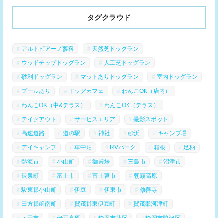
タグクラウド
アルトピアーノ蓼科
天然芝ドッグラン
ウッドチップドッグラン
人工芝ドッグラン
砂利ドッグラン
マットありドッグラン
室内ドッグラン
プールあり
ドッグカフェ
わんこOK（店内）
わんこOK（中&テラス）
わんこOK（テラス）
テイクアウト
サービスエリア
撮影スポット
高速道路
道の駅
神社
砂浜
キャンプ場
デイキャンプ
車中泊
RVパーク
箱根
足柄
熱海市
小山町
御殿場
三島市
沼津市
長泉町
富士市
富士宮市
朝霧高原
駿東郡小山町
伊豆
伊東市
修善寺
田方郡函南町
賀茂郡東伊豆町
賀茂郡河津町
下田市
伊豆高原
静岡市葵区
静岡市駿河区