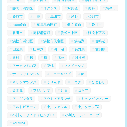
静岡市清水区
オクシズ
水見色
藁科
焼津市
藤枝市
川根
島田市
愛野
掛川市
御前崎市
榛原郡吉田町
牧之原市
袋井市
磐田市
周智郡森町
浜松市中区
浜松市西区
浜松市浜北区
浜松市天竜区
浜名湖
佐鳴湖
山梨県
山中湖
河口湖
長野県
愛知県
蓼科
桜
梅
木蓮
河津桜
アーモンドの花
花桃
ソメイヨシノ
ナンジャモンジャ
チューリップ
藤
キリシマツツジ
くりん草
うつぎ
ひまわり
金木犀
フジバカマ
紅葉
コキア
アサギマダラ
アウトドアランチ
キャンピングカー
アルトピアーノ
小川ファシル
小川タッソTC
小川カーサイドリビングDX
小川カーサイドタープ
Youtube