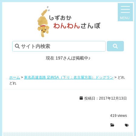
現在 197さんぽ掲載中♪
ホーム
>
東名高速道路 足柄SA（下り：名古屋方面）ドッグラン
>
どれ
どれ
投稿日：2017年12月13日
419
views