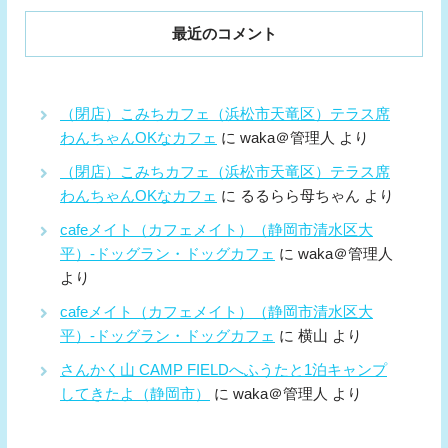
最近のコメント
（閉店）こみちカフェ（浜松市天竜区）テラス席
わんちゃんOKなカフェ
に
waka＠管理人
より
（閉店）こみちカフェ（浜松市天竜区）テラス席
わんちゃんOKなカフェ
に
るるらら母ちゃん
より
cafeメイト（カフェメイト）（静岡市清水区大
平）-ドッグラン・ドッグカフェ
に
waka＠管理人
より
cafeメイト（カフェメイト）（静岡市清水区大
平）-ドッグラン・ドッグカフェ
に
横山
より
さんかく山 CAMP FIELDへふうたと1泊キャンプ
してきたよ（静岡市）
に
waka＠管理人
より