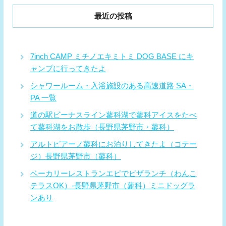
最近の投稿
7inch CAMP ミチノエキミトミ DOG BASE にキ
ャンプに行ってきたよ
シャワールーム・入浴施設のある高速道路 SA・
PA 一覧
道の駅ビーナスライン蓼科湖で蓼科アイスをたべ
て蓼科湖をお散歩（長野県茅野市・蓼科）
アルトピアーノ蓼科にお泊りしてきたよ（コテー
ジ）長野県茅野市（蓼科）
ベーカリーレストランエピでピザランチ（わんこ
テラスOK）-長野県茅野市（蓼科）ミニドッグラ
ンあり