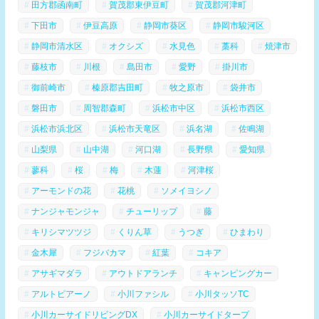
田方郡函南町
賀茂郡東伊豆町
賀茂郡河津町
下田市
伊豆高原
静岡市葵区
静岡市駿河区
静岡市清水区
オクシズ
水見色
藁科
焼津市
藤枝市
川根
島田市
愛野
掛川市
御前崎市
榛原郡吉田町
牧之原市
袋井市
磐田市
周智郡森町
浜松市中区
浜松市西区
浜松市浜北区
浜松市天竜区
浜名湖
佐鳴湖
山梨県
山中湖
河口湖
長野県
愛知県
蓼科
桜
梅
木蓮
河津桜
アーモンドの花
花桃
ソメイヨシノ
ナンジャモンジャ
チューリップ
藤
キリシマツツジ
くりん草
うつぎ
ひまわり
金木犀
フジバカマ
紅葉
コキア
アサギマダラ
アウトドアランチ
キャンピングカー
アルトピアーノ
小川ファシル
小川タッソTC
小川カーサイドリビングDX
小川カーサイドタープ