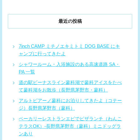
最近の投稿
7inch CAMP ミチノエキミトミ DOG BASE にキ
ャンプに行ってきたよ
シャワールーム・入浴施設のある高速道路 SA・
PA 一覧
道の駅ビーナスライン蓼科湖で蓼科アイスをたべ
て蓼科湖をお散歩（長野県茅野市・蓼科）
アルトピアーノ蓼科にお泊りしてきたよ（コテー
ジ）長野県茅野市（蓼科）
ベーカリーレストランエピでピザランチ（わんこ
テラスOK）-長野県茅野市（蓼科）ミニドッグラ
ンあり