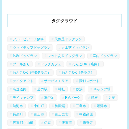
タグクラウド
アルトピアーノ蓼科
天然芝ドッグラン
ウッドチップドッグラン
人工芝ドッグラン
砂利ドッグラン
マットありドッグラン
室内ドッグラン
プールあり
ドッグカフェ
わんこOK（店内）
わんこOK（中&テラス）
わんこOK（テラス）
テイクアウト
サービスエリア
撮影スポット
高速道路
道の駅
神社
砂浜
キャンプ場
デイキャンプ
車中泊
RVパーク
箱根
足柄
熱海市
小山町
御殿場
三島市
沼津市
長泉町
富士市
富士宮市
朝霧高原
駿東郡小山町
伊豆
伊東市
修善寺