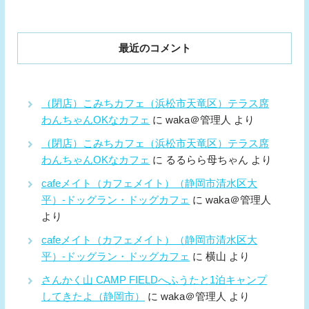
最近のコメント
（閉店）こみちカフェ（浜松市天竜区）テラス席
わんちゃんOKなカフェ
に
waka＠管理人
より
（閉店）こみちカフェ（浜松市天竜区）テラス席
わんちゃんOKなカフェ
に
るるらら母ちゃん
より
cafeメイト（カフェメイト）（静岡市清水区大
平）-ドッグラン・ドッグカフェ
に
waka＠管理人
より
cafeメイト（カフェメイト）（静岡市清水区大
平）-ドッグラン・ドッグカフェ
に
横山
より
さんかく山 CAMP FIELDへふうたと1泊キャンプ
してきたよ（静岡市）
に
waka＠管理人
より