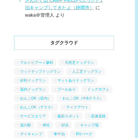
さんかく山 CAMP FIELDへふうたと1
泊キャンプしてきたよ（静岡市）
に
waka＠管理人
より
タグクラウド
アルトピアーノ蓼科
天然芝ドッグラン
ウッドチップドッグラン
人工芝ドッグラン
砂利ドッグラン
マットありドッグラン
室内ドッグラン
プールあり
ドッグカフェ
わんこOK（店内）
わんこOK（中&テラス）
わんこOK（テラス）
テイクアウト
サービスエリア
撮影スポット
高速道路
道の駅
神社
砂浜
キャンプ場
デイキャンプ
車中泊
RVパーク