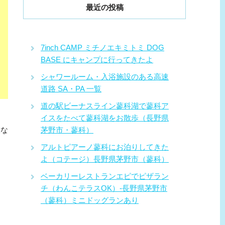
最近の投稿
7inch CAMP ミチノエキミトミ DOG
BASE にキャンプに行ってきたよ
シャワールーム・入浴施設のある高速
道路 SA・PA 一覧
道の駅ビーナスライン蓼科湖で蓼科ア
イスをたべて蓼科湖をお散歩（長野県
設な
茅野市・蓼科）
アルトピアーノ蓼科にお泊りしてきた
よ（コテージ）長野県茅野市（蓼科）
ベーカリーレストランエピでピザラン
チ（わんこテラスOK）-長野県茅野市
（蓼科）ミニドッグランあり