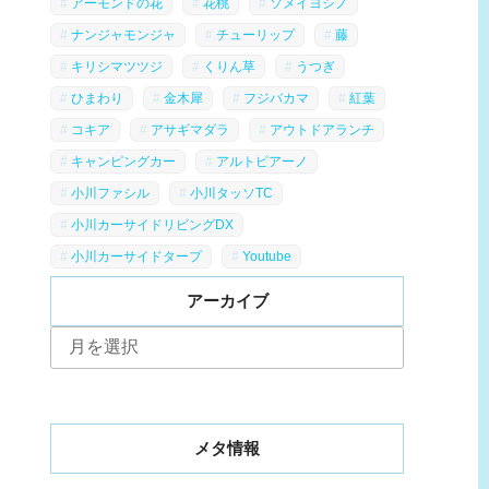
アーモンドの花
花桃
ソメイヨシノ
ナンジャモンジャ
チューリップ
藤
キリシマツツジ
くりん草
うつぎ
ひまわり
金木犀
フジバカマ
紅葉
コキア
アサギマダラ
アウトドアランチ
キャンピングカー
アルトピアーノ
小川ファシル
小川タッソTC
小川カーサイドリビングDX
小川カーサイドタープ
Youtube
アーカイブ
ア
ー
カ
イ
ブ
メタ情報