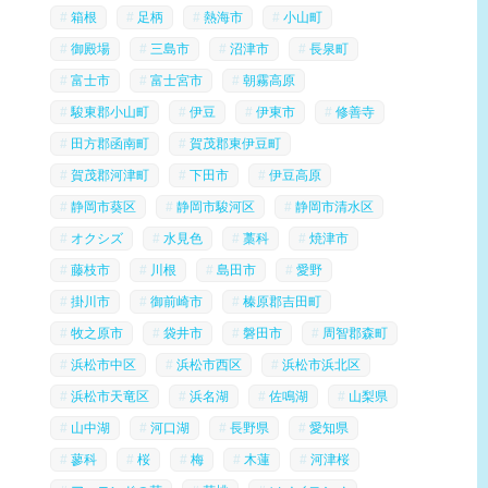
箱根
足柄
熱海市
小山町
御殿場
三島市
沼津市
長泉町
富士市
富士宮市
朝霧高原
駿東郡小山町
伊豆
伊東市
修善寺
田方郡函南町
賀茂郡東伊豆町
賀茂郡河津町
下田市
伊豆高原
静岡市葵区
静岡市駿河区
静岡市清水区
オクシズ
水見色
藁科
焼津市
藤枝市
川根
島田市
愛野
掛川市
御前崎市
榛原郡吉田町
牧之原市
袋井市
磐田市
周智郡森町
浜松市中区
浜松市西区
浜松市浜北区
浜松市天竜区
浜名湖
佐鳴湖
山梨県
山中湖
河口湖
長野県
愛知県
蓼科
桜
梅
木蓮
河津桜